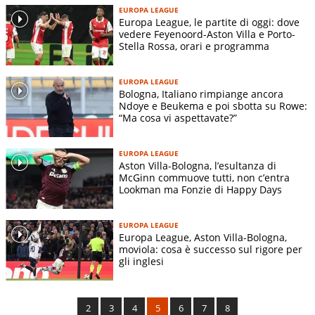
EUROPA LEAGUE
Europa League, le partite di oggi: dove
vedere Feyenoord-Aston Villa e Porto-
Stella Rossa, orari e programma
EUROPA LEAGUE
Bologna, Italiano rimpiange ancora
Ndoye e Beukema e poi sbotta su Rowe:
“Ma cosa vi aspettavate?”
EUROPA LEAGUE
Aston Villa-Bologna, l’esultanza di
McGinn commuove tutti, non c’entra
Lookman ma Fonzie di Happy Days
EUROPA LEAGUE
Europa League, Aston Villa-Bologna,
moviola: cosa è successo sul rigore per
gli inglesi
2
3
4
5
6
7
8