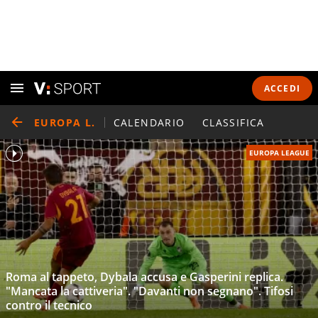
ACCEDI
EUROPA L.
CALENDARIO
CLASSIFICA
EUROPA LEAGUE
Roma al tappeto, Dybala accusa e Gasperini replica.
"Mancata la cattiveria". "Davanti non segnano". Tifosi
contro il tecnico