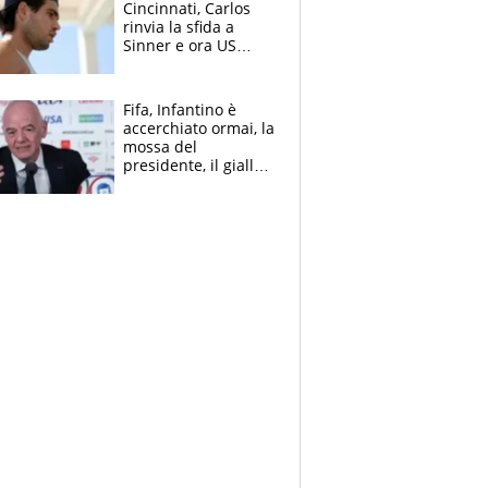
Cincinnati, Carlos
rinvia la sfida a
Sinner e ora US
Open di nuovo a
rischio
Fifa, Infantino è
accerchiato ormai, la
mossa del
presidente, il giallo
dimissioni e la verità
sulla telefonata a
Trump