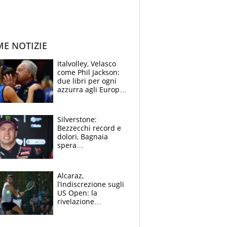
ME NOTIZIE
Italvolley, Velasco
come Phil Jackson:
due libri per ogni
azzurra agli Europei.
Quello per Sylla è
“geniale”
Silverstone:
Bezzecchi record e
dolori, Bagnaia
spera
nell'antidolorifico,
Marquez si tira fuori
e vota Aprilia
Alcaraz,
l’indiscrezione sugli
US Open: la
rivelazione
dell’amico
giornalista e il piano