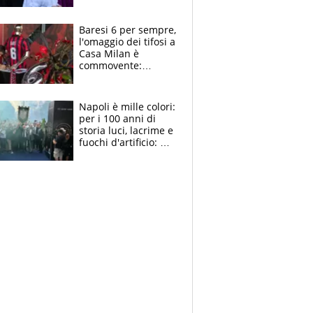
la moglie Maura, i
figli e i suoi cari
circondati
Baresi 6 per sempre,
dall'affetto dei tifosi
l'omaggio dei tifosi a
Casa Milan è
commovente:
maglie, bandiere,
sciarpe, lacrime e
bigliettini
Napoli è mille colori:
per i 100 anni di
storia luci, lacrime e
fuochi d'artificio: De
Laurentiis salta al
coro anti-Juve