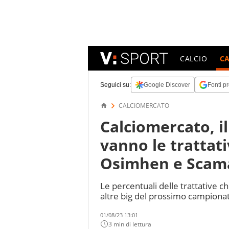
CALCIO
C
Seguici su:
Google Discover
Fonti pr
CALCIOMERCATO
Calciomercato, il
vanno le trattat
Osimhen e Scam
Le percentuali delle trattative c
altre big del prossimo campionat
01/08/23 13:01
3 min di lettura