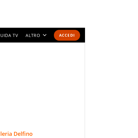
UIDA TV
ALTRO
ACCEDI
CALENDARI E CLASSIFICHE
ALTRI SPORT
MONDIALI 2026
OLIMPIADI
GOSSIP
LIFESTYLE
lleria Delfino