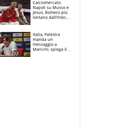
B. Rune verso la
Calciomercato:
rinuncia
Napoli su Musso e
Jesus, Romero più
lontano dall’Inter,
delirio Mastantuono,
Juve su Trubin. Il
tabellone
Italia, Palestra
manda un
messaggio a
Mancini, spiega il
motivo del no
all’Inter e lancia
l'alleanza con
Donnarumma