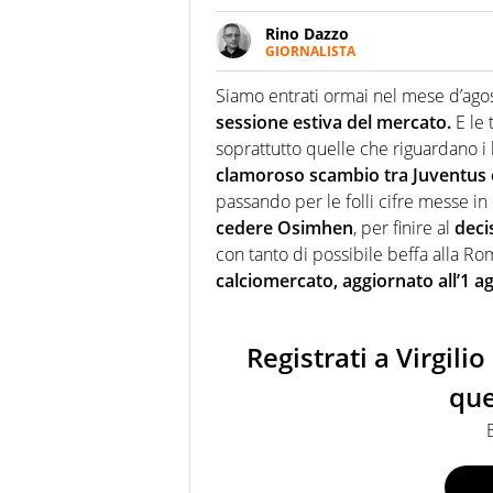
Rino Dazzo
GIORNALISTA
Se mai ci fosse modo di traslare
farebbe parte. Non si perde un
Siamo entrati ormai nel mese d’ago
curve
sessione estiva del mercato.
E le 
soprattutto quelle che riguardano i b
clamoroso scambio tra Juventus e
passando per le folli cifre messe i
cedere Osimhen
, per finire al
decis
con tanto di possibile beffa alla Ro
calciomercato, aggiornato all’1 a
Registrati a Virgili
que