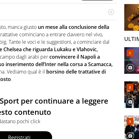
 il glossario del calcio in una nicchia di esperti, lui ne
a svista arbitrale né gli umori social del mondo delle
sto, manca giusto
un mese alla conclusione della
trattative cominciano a entrare davvero nel vivo,
ULTI
ig. Tante le voci e le suggestioni, a cominciare dal
 Chelsea che riguarda Lukaku e Vlahovic,
n campo dagli arabi per
convincere il Napoli a
o inserimento dell’Inter nella corsa a Scamacca,
ma. Vediamo qual è il
borsino delle trattative di
gosto
.
o Sport per continuare a leggere
sto contenuto
Bastano pochi click
Registrati