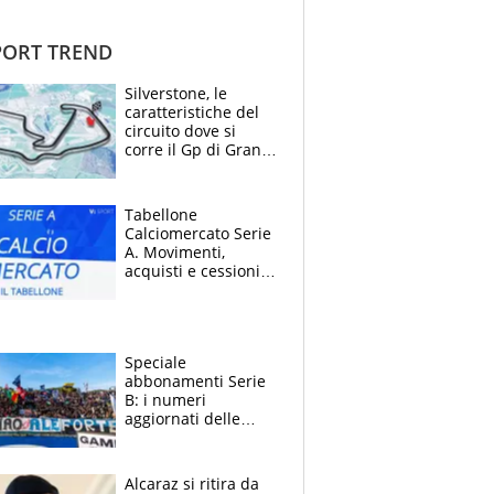
ORT TREND
Silverstone, le
caratteristiche del
circuito dove si
corre il Gp di Gran
Bretagna del
Motomondiale
Tabellone
Calciomercato Serie
A. Movimenti,
acquisti e cessioni:
estate 2026-27
Speciale
abbonamenti Serie
B: i numeri
aggiornati delle
venti squadre
cadette
Alcaraz si ritira da