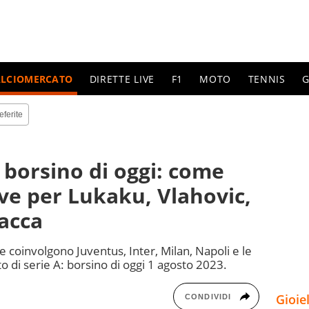
ALCIOMERCATO
DIRETTE LIVE
F1
MOTO
TENNIS
G
eferite
 borsino di oggi: come
ive per Lukaku, Vlahovic,
acca
he coinvolgono Juventus, Inter, Milan, Napoli e le
o di serie A: borsino di oggi 1 agosto 2023.
Gioie
CONDIVIDI