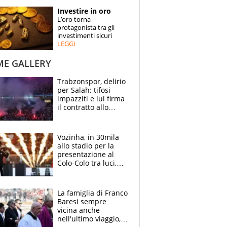
STORIE
Investire in oro
L’oro torna
SPECIALI
protagonista tra gli
investimenti sicuri
LEGGI
ESPERTI
ME GALLERY
CONTATTI
Trabzonspor, delirio
per Salah: tifosi
impazziti e lui firma
il contratto allo
stadio
Vozinha, in 30mila
allo stadio per la
presentazione al
Colo-Colo tra luci,
spettacolo, elicotteri
e paracadutisti
La famiglia di Franco
Baresi sempre
vicina anche
nell'ultimo viaggio,