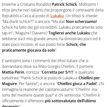
(insieme a Cristiano Ronaldo)
Patrick Schick
. Moltissimi i
tifosi (anche non italiani) che propongono il centravanti della
Repubblica Ceca al posto di
Lukaku
. Un tifoso si chiede:
“Ma dov’è Schick?!” o ancora: “Ma dai!
Non scherziamo!
Schick ha fatto dei gol incredibili. Lukaku praticamente solo
tap-in”, “
Maguire? Davvero?
Toglierei anche Lukaku
che
sebbene sia il mio grande amore, ha dimostrato poco ed è
stato poco incisivo. Al suo posto forse
S
chick
, che
praticamente giocava da solo
“.
E tantissimi sono i commenti dei tifosi italiani che si
domandano dove sia finito Giorgio Chiellini. Il portiere
Mattia Perin
, ironizza: “
Corretta per 5/11
” e qualcuno
sottolinea:
“Patrik
Schick
al posto di Lukaku e
Chiellini per
Maguire
. Per favore!”, o ancora: “
Chiellini gioca a Padel
“, chi
immagina la reazione del capitano azzurro: “Chiellini: ma
sono del mestiere questi qua?” e chi sentenzia: “Chiellini è
ufficialmente il difensore
più sottovalutato dell’ultimo
decennio
“.