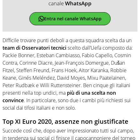
canale
WhatsApp
Entra nel canale WhatsApp
Difficile trovare punti deboli a questa squadra scelta da un
team di Osservatori tecnici
scelto dall’Uefa composto da:
Packie Bonner, Esteban Cambiasso, Fabio Capello, Cosmin
Contra, Corinne Diacre, Jean-François Domergue, Dušan
Fitzel, Steffen Freund, Frans Hoek, Aitor Karanka, Robbie
Keane, Ginés Meléndez, David Moyes, Mixu Paatelainen,
Peter Rudbæk e Willi Ruttensteiner. Ben cinque gli italiani
presenti nella top undici, ma
più di una scelta non
convince
. In particolare, sono due i cambi più richiesti sui
social dai tifosi italiani e non solo.
Top XI Euro 2020, assenze non giustificate
Succede così che, dopo aver impressionato tutti sul campo,
in tendenza sui social ci finisce il capocannoniere del torneo