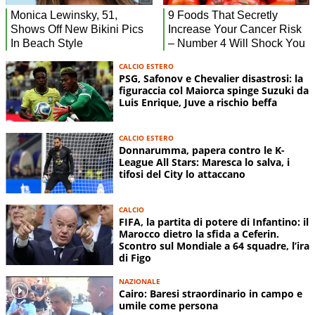
CALCIO ESTERO
PSG, Safonov e Chevalier disastrosi: la
figuraccia col Maiorca spinge Suzuki da
Luis Enrique, Juve a rischio beffa
CALCIO ESTERO
Donnarumma, papera contro le K-
League All Stars: Maresca lo salva, i
tifosi del City lo attaccano
CALCIO
FIFA, la partita di potere di Infantino: il
Marocco dietro la sfida a Ceferin.
Scontro sul Mondiale a 64 squadre, l’ira
di Figo
NAZIONALE
Cairo: Baresi straordinario in campo e
umile come persona