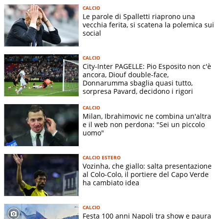
CALCIO
Le parole di Spalletti riaprono una
vecchia ferita, si scatena la polemica sui
social
CALCIO
City-Inter PAGELLE: Pio Esposito non c'è
ancora, Diouf double-face,
Donnarumma sbaglia quasi tutto,
sorpresa Pavard, decidono i rigori
CALCIO
Milan, Ibrahimovic ne combina un'altra
e il web non perdona: "Sei un piccolo
uomo"
CALCIO ESTERO
Vozinha, che giallo: salta presentazione
al Colo-Colo, il portiere del Capo Verde
ha cambiato idea
CALCIO
Festa 100 anni Napoli tra show e paura