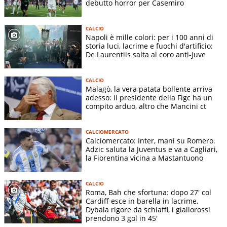
debutto horror per Casemiro
CALCIO
Napoli è mille colori: per i 100 anni di
storia luci, lacrime e fuochi d'artificio:
De Laurentiis salta al coro anti-Juve
CALCIO
Malagò, la vera patata bollente arriva
adesso: il presidente della Figc ha un
compito arduo, altro che Mancini ct
CALCIOMERCATO
Calciomercato: Inter, mani su Romero.
Adzic saluta la Juventus e va a Cagliari,
la Fiorentina vicina a Mastantuono
CALCIO
Roma, Bah che sfortuna: dopo 27' col
Cardiff esce in barella in lacrime,
Dybala rigore da schiaffi, i giallorossi
prendono 3 gol in 45'