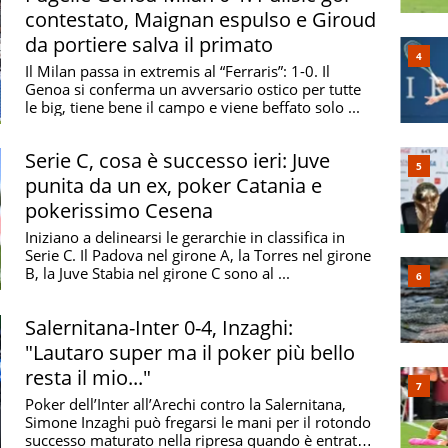
contestato, Maignan espulso e Giroud
da portiere salva il primato
Il Milan passa in extremis al “Ferraris”: 1-0. Il
Genoa si conferma un avversario ostico per tutte
le big, tiene bene il campo e viene beffato solo ...
Serie C, cosa è successo ieri: Juve
punita da un ex, poker Catania e
pokerissimo Cesena
Iniziano a delinearsi le gerarchie in classifica in
Serie C. Il Padova nel girone A, la Torres nel girone
B, la Juve Stabia nel girone C sono al ...
Salernitana-Inter 0-4, Inzaghi:
"Lautaro super ma il poker più bello
resta il mio..."
Poker dell’Inter all’Arechi contro la Salernitana,
Simone Inzaghi può fregarsi le mani per il rotondo
successo maturato nella ripresa quando è entrato