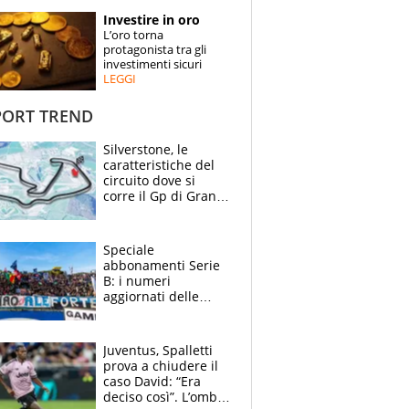
STORIE
Investire in oro
L’oro torna
SPECIALI
protagonista tra gli
investimenti sicuri
LEGGI
ESPERTI
ORT TREND
CONTATTI
Silverstone, le
caratteristiche del
circuito dove si
corre il Gp di Gran
Bretagna del
Motomondiale
Speciale
abbonamenti Serie
B: i numeri
aggiornati delle
venti squadre
cadette
Juventus, Spalletti
prova a chiudere il
caso David: “Era
deciso così”. L’ombra