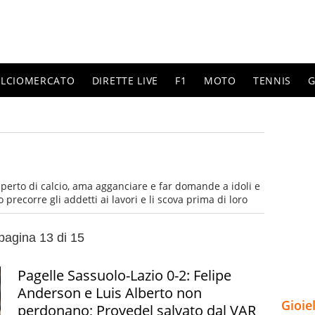
ALCIOMERCATO
DIRETTE LIVE
F1
MOTO
TENNIS
G
perto di calcio, ama agganciare e far domande a idoli e
 precorre gli addetti ai lavori e li scova prima di loro
pagina 13 di 15
Pagelle Sassuolo-Lazio 0-2: Felipe
Anderson e Luis Alberto non
Gioie
perdonano; Provedel salvato dal VAR