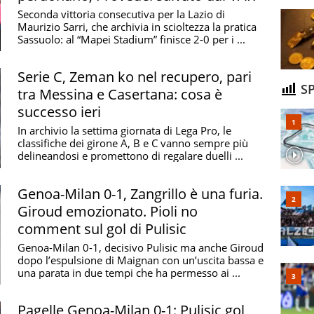
Seconda vittoria consecutiva per la Lazio di
Maurizio Sarri, che archivia in scioltezza la pratica
Sassuolo: al “Mapei Stadium” finisce 2-0 per i ...
Serie C, Zeman ko nel recupero, pari
SP
tra Messina e Casertana: cosa è
successo ieri
In archivio la settima giornata di Lega Pro, le
classifiche dei girone A, B e C vanno sempre più
delineandosi e promettono di regalare duelli ...
Genoa-Milan 0-1, Zangrillo è una furia.
Giroud emozionato. Pioli no
comment sul gol di Pulisic
Genoa-Milan 0-1, decisivo Pulisic ma anche Giroud
dopo l’espulsione di Maignan con un’uscita bassa e
una parata in due tempi che ha permesso ai ...
Pagelle Genoa-Milan 0-1: Pulisic gol