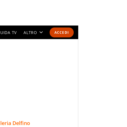
UIDA TV
ALTRO
ACCEDI
CALENDARI E CLASSIFICHE
ALTRI SPORT
MONDIALI 2026
OLIMPIADI
GOSSIP
LIFESTYLE
lleria Delfino