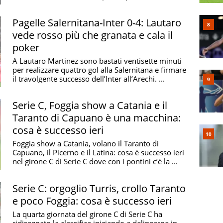
...
Pagelle Salernitana-Inter 0-4: Lautaro
vede rosso più che granata e cala il
poker
A Lautaro Martinez sono bastati ventisette minuti
per realizzare quattro gol alla Salernitana e firmare
il travolgente successo dell’Inter all’Arechi. ...
Serie C, Foggia show a Catania e il
Taranto di Capuano è una macchina:
cosa è successo ieri
Foggia show a Catania, volano il Taranto di
Capuano, il Picerno e il Latina: cosa è successo ieri
nel girone C di Serie C dove con i pontini c’è la ...
Serie C: orgoglio Turris, crollo Taranto
e poco Foggia: cosa è successo ieri
La quarta giornata del girone C di Serie C ha
ridisegnato la classifica iniziando a delinearne in