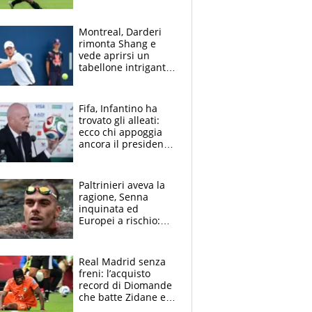
di Zirkzee e la
sentenza dei tifosi
Montreal, Darderi
rimonta Shang e
vede aprirsi un
tabellone intrigante:
"Penso solo a
Borges, ma sono
felice del mio livello"
Fifa, Infantino ha
trovato gli alleati:
ecco chi appoggia
ancora il presidente
che spera di essere
rieletto
Paltrinieri aveva la
ragione, Senna
inquinata ed
Europei a rischio:
allenamenti fermi,
cosa succede
adesso
Real Madrid senza
freni: l’acquisto
record di Diomande
che batte Zidane e
Ronaldo. Vinicius