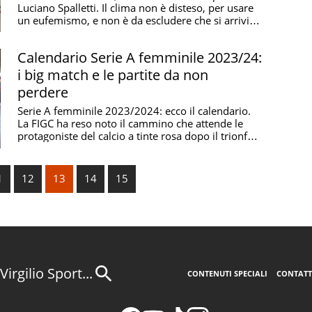
Luciano Spalletti. Il clima non è disteso, per usare
un eufemismo, e non è da escludere che si arrivi
alla ...
Calendario Serie A femminile 2023/24:
i big match e le partite da non
perdere
Serie A femminile 2023/2024: ecco il calendario.
La FIGC ha reso noto il cammino che attende le
protagoniste del calcio a tinte rosa dopo il trionfo
...
1
12
13
14
15
Virgilio Sport...
CONTENUTI SPECIALI
CONTATT