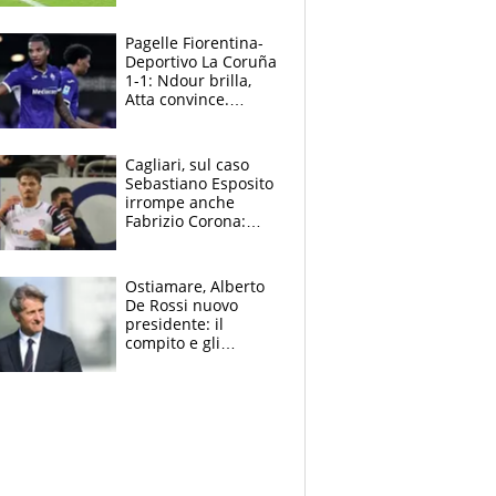
rinnova: le cifre
Pagelle Fiorentina-
Deportivo La Coruña
1-1: Ndour brilla,
Atta convince.
Pongracic rovina
tutto nel finale
Cagliari, sul caso
Sebastiano Esposito
irrompe anche
Fabrizio Corona:
“Ecco cosa è
successo, ho le
prove”
Ostiamare, Alberto
De Rossi nuovo
presidente: il
compito e gli
obiettivi ricevuti dal
figlio Daniele