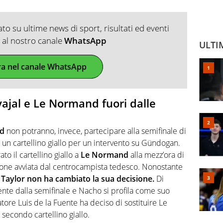
o su ultime news di sport, risultati ed eventi
ti al nostro canale
WhatsApp
ULTI
ra nel canale WhatsApp
ajal e Le Normand fuori dalle
nd
non potranno, invece, partecipare alla semifinale di
un cartellino giallo per un intervento su Gündogan.
to il cartellino giallo a
Le Normand
alla mezz’ora di
ione avviata dal centrocampista tedesco. Nonostante
,
Taylor non ha cambiato la sua decisione.
Di
te dalla semifinale e Nacho si profila come suo
enatore Luis de la Fuente ha deciso di sostituire Le
 secondo cartellino giallo.