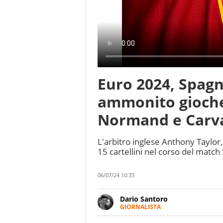
Euro 2024, Spagn
ammonito gioche
Normand e Carva
L'arbitro inglese Anthony Taylor
15 cartellini nel corso del mat
06/07/24 10:33
Dario Santoro
GIORNALISTA
Scrive, commenta, racconta lo s