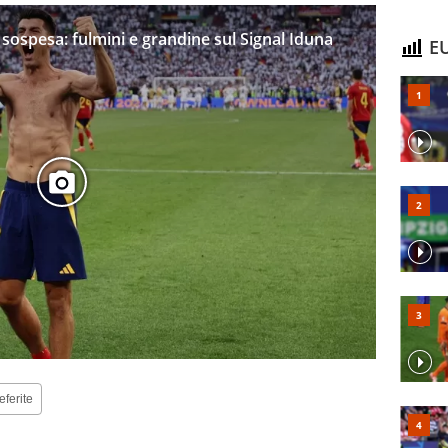
ospesa: fulmini e grandine sul Signal Iduna
EU
eferite