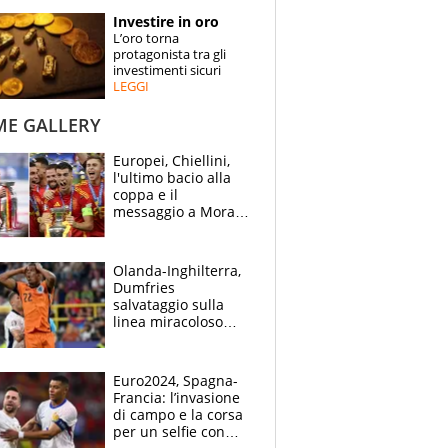
STORIE
Investire in oro
L’oro torna
SPECIALI
protagonista tra gli
investimenti sicuri
LEGGI
ESPERTI
ME GALLERY
CONTATTI
Europei, Chiellini,
l'ultimo bacio alla
coppa e il
messaggio a Morata
"Alzala": festa
Spagna, lacrime
inglesi
Olanda-Inghilterra,
Dumfries
salvataggio sulla
linea miracoloso
dopo l'ingenuità su
Kane: 30' da
montagne russe
Euro2024, Spagna-
Francia: l’invasione
di campo e la corsa
per un selfie con