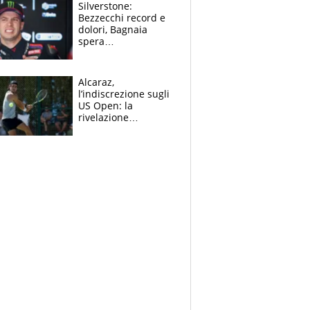
Silverstone:
Bezzecchi record e
dolori, Bagnaia
spera
nell'antidolorifico,
Marquez si tira fuori
e vota Aprilia
Alcaraz,
l’indiscrezione sugli
US Open: la
rivelazione
dell’amico
giornalista e il piano
B. Rune verso la
rinuncia