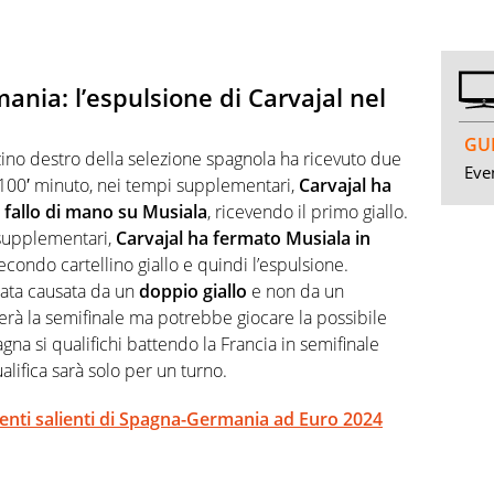
nia: l’espulsione di Carvajal nel
GUI
terzino destro della selezione spagnola ha ricevuto due
Even
 Al 100′ minuto, nei tempi supplementari,
Carvajal ha
 fallo di mano su Musiala
, ricevendo il primo giallo.
 supplementari,
Carvajal ha fermato Musiala in
econdo cartellino giallo e quindi l’espulsione.
tata causata da un
doppio giallo
e non da un
lterà la semifinale ma potrebbe giocare la possibile
gna si qualifichi battendo la Francia in semifinale
alifica sarà solo per un turno.
omenti salienti di Spagna-Germania ad Euro 2024