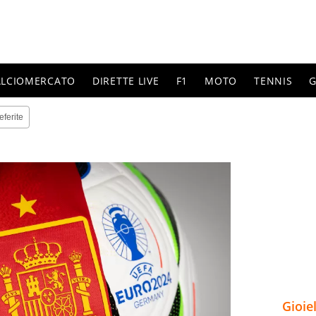
ALCIOMERCATO
DIRETTE LIVE
F1
MOTO
TENNIS
G
eferite
Gioie