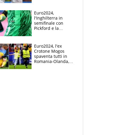
Mbappé
Euro2024,
l'Inghilterra in
semifinale con
Pickford e la
borraccia dei
segreti: "Akanji,
tuffati a sinistra"
Euro2024, l'ex
Crotone Mogos
spaventa tutti in
Romania-Olanda,
poi baby invasione
di campo