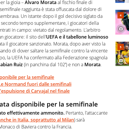
rviste ai grandi protagonisti
er la gioia –
Alvaro Morata
al fischio finale di
semifinale raggiunta è stata offuscata dal dolore di
embrava. Un istante dopo il gol decisivo siglato da
el secondo tempo supplementare, i giocatori della
trati in campo: vietato dal regolamento. L’arbitro
giocatore: il sito dell’
UEFA e il tabellone luminoso
a il giocatore sanzionato. Morata, dopo aver visto la
ando di dover saltare la semifinale contro la vincente
o, la UEFA ha confermato alla Federazione spagnola
abian Ruiz
(in panchina dal 102′) e non a
Morata
.
onibile per la semifinale
Le Normand fuori dalle semifinali
espulsione di Carvajal nel finale
ta disponibile per la semifinale
tato effettivamente ammonito.
Pertanto, l’attaccante
nche in Italia, soprattutto al Milan
) sarà
 Monaco di Baviera contro la Francia.