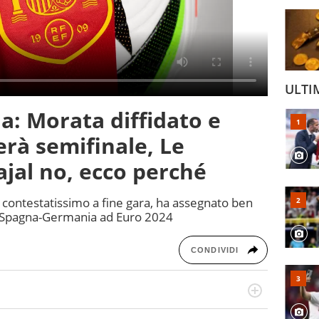
ULTI
a: Morata diffidato e
rà semifinale, Le
jal no, ecco perché
, contestatissimo a fine gara, ha assegnato ben
ch Spagna-Germania ad Euro 2024
CONDIVIDI
port in tutte le sfaccettature. Tocca l'apice quando ha