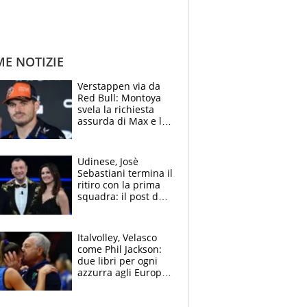
ME NOTIZIE
Verstappen via da
Red Bull: Montoya
svela la richiesta
assurda di Max e lo
avverte: “Sicuro
Mercedes e
McLaren siano
Udinese, Josè
meglio?”
Sebastiani termina il
ritiro con la prima
squadra: il post del
figlio di Amadeus e
Sanremo sullo
sfondo
Italvolley, Velasco
come Phil Jackson:
due libri per ogni
azzurra agli Europei.
Quello per Sylla è
“geniale”