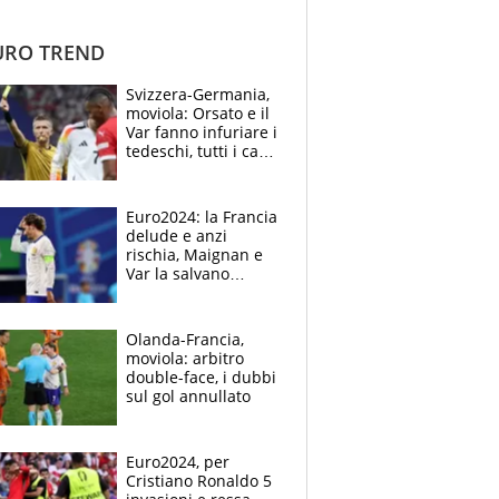
RO TREND
Svizzera-Germania,
moviola: Orsato e il
Var fanno infuriare i
tedeschi, tutti i casi
dubbi
Euro2024: la Francia
delude e anzi
rischia, Maignan e
Var la salvano
dall’Olanda
Olanda-Francia,
moviola: arbitro
double-face, i dubbi
sul gol annullato
Euro2024, per
Cristiano Ronaldo 5