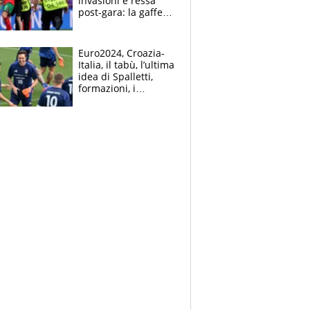
invasioni e ressa
post-gara: la gaffe
della Rai
Euro2024, Croazia-
Italia, il tabù, l’ultima
idea di Spalletti,
formazioni, i
collegamenti tv