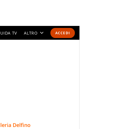
UIDA TV
ALTRO
ACCEDI
CALENDARI E CLASSIFICHE
ALTRI SPORT
MONDIALI 2026
OLIMPIADI
GOSSIP
LIFESTYLE
lleria Delfino