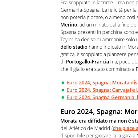
modo di concentrarsi sulle inte
Era scoppiato in lacrime – ma non p
Germania-Spagna. La felicità per la 
non poterla giocare, o almeno così s
Merino
, ad un minuto dalla fine d
Spagna presenti in panchina sono en
Taylor ha deciso di ammonire solo un 
dello stadio
hanno indicato in Morat
grafica, è scoppiato a piangere pens
di
Portogallo-Francia
ma, poco dop
che il giallo era stato comminato a
F
Euro 2024, Spagna: Morata disp
Euro 2024, Spagna: Carvajal e 
Euro 2024, Spagna-Germania: l'
Euro 2024, Spagna: Mora
Morata era diffidato ma non è s
dell’Atlético de Madrid (
che piace a
disponibile per giocare la la gara a