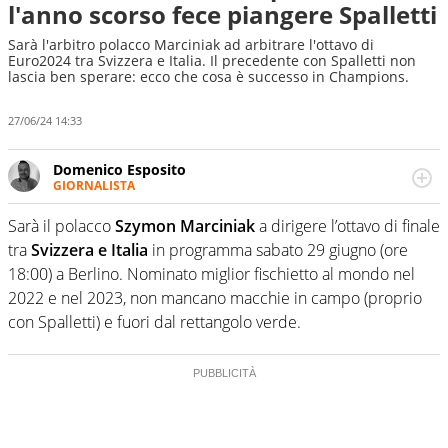
l'anno scorso fece piangere Spalletti
Sarà l'arbitro polacco Marciniak ad arbitrare l'ottavo di
Euro2024 tra Svizzera e Italia. Il precedente con Spalletti non
lascia ben sperare: ecco che cosa è successo in Champions.
27/06/24 14:33
Domenico Esposito
GIORNALISTA
Da vent’anni in campo e sul campo per vivere ogni evento
in tutte le sue sfaccettature. Passione smisurata per il
Sarà il polacco
Szymon Marciniak
a dirigere l’ottavo di finale
calcio e per la sfera di cuoio. Il pallone è una cosa
tra
Svizzera e Italia
in programma sabato 29 giugno (ore
serissima, guai a dirgli di no
18:00) a Berlino. Nominato miglior fischietto al mondo nel
2022 e nel 2023, non mancano macchie in campo (proprio
con Spalletti) e fuori dal rettangolo verde.