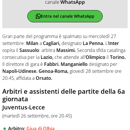
canale
WhatsApp
Entra nel canale WhatsApp
Gran parte del programma è spalmato su
mercoledì 27
settembre:
Milan
a
Cagliari,
designato
La Penna.
L’
Inter
ospita il
Sassuolo
: arbitra
Massimi.
Seconda sfida casalinga
consecutiva per la
Lazio,
che attende all’
Olimpico
il
Torino.
Il direttore di gara è
Fabbri. Manganiello
designato per
Napoli-Udinese.
Genoa-Roma,
giovedì 28 settembre ore
20.45, affidata a
Orsato.
Arbitri e assistenti delle partite della 6a
giornata
Juventus-Lecce
(martedì 26 s
ettembre
, ore 20.45)
Arbitro:
Giua di Olbia