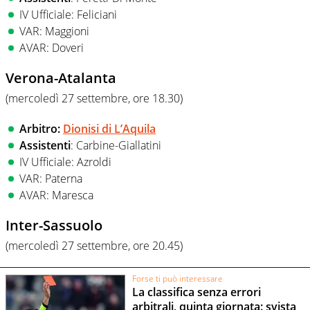
IV Ufficiale: Feliciani
VAR: Maggioni
AVAR: Doveri
Verona-Atalanta
(mercoledì 27 settembre, ore 18.30
)
Arbitro:
Dionisi di L’Aquila
Assistenti
: Carbine-Giallatini
IV Ufficiale: Azroldi
VAR: Paterna
AVAR: Maresca
Inter-Sassuolo
(mercoledì 27 settembre, ore 20.45
)
Forse ti può interessare
La classifica senza errori
arbitrali, quinta giornata: svista