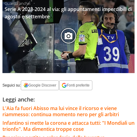
Serie A 2023-2024 al via: gli appuntamenti imperdibili di
agosto e settembre
Seguici su:
Google Discover
Fonti preferite
Leggi anche:
L'Aia fa fuori Abisso ma lui vince il ricorso e viene
riammesso: continua momento nero per gli arbitri
Infantino si mette la corona e attacca tutti: "I Mondiali un
trionfo". Ma dimentica troppe cose