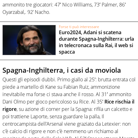
ammonito tre giocatori: 47′ Nico Williams, 73′ Palmer, 86′
Oyarzabal,. 92’ Nacho.
Forse ti può interessare
Euro2024, Adani si scatena
durante Spagna-Inghilterra: urla
in telecronaca sulla Rai, il web si
spacca
Spagna-Inghilterra, i casi da moviola
Questi gli episodi dubbi. Primo giallo al 25′: brutta entrata col
piede a martello di Kane su Fabian Ruiz, ammonizione
inevitabile ma forse ci stava anche il rosso. Al 31′ ammonito
Dani Olmo per gioco pericoloso su Rice. Al 35′
Rice rischia il
rigore
, su azione di corner per la Spagna: rifila un calcetto e
poi trattiene Laporte, senza guardare la palla, Il
centrocampista dell’Arsenal viene graziato da Letexier: non
c’è calcio di rigore e non c’è nemmeno un richiamo al