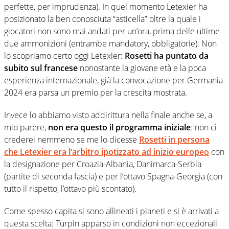
perfette, per imprudenza). In quel momento Letexier ha
posizionato la ben conosciuta “asticella” oltre la quale i
giocatori non sono mai andati per un’ora, prima delle ultime
due ammonizioni (entrambe mandatory, obbligatorie). Non
lo scopriamo certo oggi Letexier:
Rosetti ha puntato da
subito sul francese
nonostante la giovane età e la poca
esperienza internazionale, già la convocazione per Germania
2024 era parsa un premio per la crescita mostrata.
Invece lo abbiamo visto addirittura nella finale anche se, a
mio parere,
non era questo il programma iniziale
: non ci
crederei nemmeno se me lo dicesse
Rosetti in persona
che Letexier era l’arbitro ipotizzato ad inizio europeo
con
la designazione per Croazia-Albania, Danimarca-Serbia
(partite di seconda fascia) e per l’ottavo Spagna-Georgia (con
tutto il rispetto, l’ottavo più scontato).
Come spesso capita si sono allineati i pianeti e si è arrivati a
questa scelta: Turpin apparso in condizioni non eccezionali