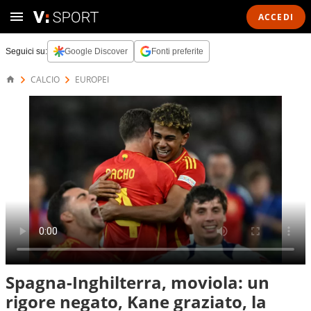
ACCEDI
Seguici su:
Google Discover
Fonti preferite
CALCIO
EUROPEI
Spagna-Inghilterra, moviola: un
rigore negato, Kane graziato, la