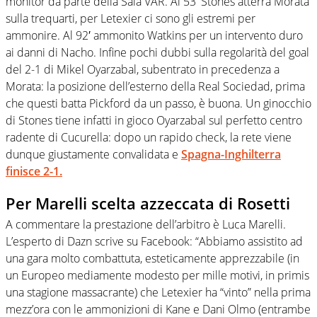
monitor da parte della Sala VAR. Al 53′ Stones atterra Morata
sulla trequarti, per Letexier ci sono gli estremi per
ammonire. Al 92′ ammonito Watkins per un intervento duro
ai danni di Nacho. Infine pochi dubbi sulla regolarità del goal
del 2-1 di Mikel Oyarzabal, subentrato in precedenza a
Morata: la posizione dell’esterno della Real Sociedad, prima
che questi batta Pickford da un passo, è buona. Un ginocchio
di Stones tiene infatti in gioco Oyarzabal sul perfetto centro
radente di Cucurella: dopo un rapido check, la rete viene
dunque giustamente convalidata e
Spagna-Inghilterra
finisce 2-1.
Per Marelli scelta azzeccata di Rosetti
A commentare la prestazione dell’arbitro è Luca Marelli.
L’esperto di Dazn scrive su Facebook: “Abbiamo assistito ad
una gara molto combattuta, esteticamente apprezzabile (in
un Europeo mediamente modesto per mille motivi, in primis
una stagione massacrante) che Letexier ha “vinto” nella prima
mezz’ora con le ammonizioni di Kane e Dani Olmo (entrambe