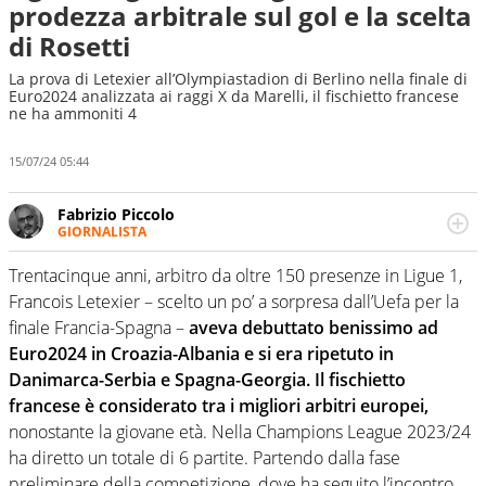
prodezza arbitrale sul gol e la scelta
di Rosetti
La prova di Letexier all’Olympiastadion di Berlino nella finale di
Euro2024 analizzata ai raggi X da Marelli, il fischietto francese
ne ha ammoniti 4
15/07/24 05:44
Fabrizio Piccolo
GIORNALISTA
Nella sua carriera ha seguito numerose manifestazioni
sportive e collaborato con agenzie e testate. Esperienza,
Trentacinque anni, arbitro da oltre 150 presenze in Ligue 1,
competenza, conoscenza e memoria storica. Si occupa
Francois Letexier – scelto un po’ a sorpresa dall’Uefa per la
prevalentemente di calcio
finale Francia-Spagna –
aveva debuttato benissimo ad
Euro2024 in Croazia-Albania e si era ripetuto in
Danimarca-Serbia e Spagna-Georgia. Il fischietto
francese è considerato tra i migliori arbitri europei,
nonostante la giovane età. Nella Champions League 2023/24
ha diretto un totale di 6 partite. Partendo dalla fase
preliminare della competizione, dove ha seguito l’incontro