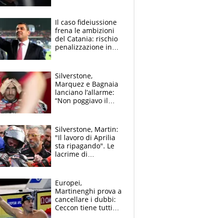
Antonelli”. Colapinto
derubato, che
attacco all’Italia
Il caso fideiussione
frena le ambizioni
del Catania: rischio
penalizzazione in
classifica, cosa
succede?
Silverstone,
Marquez e Bagnaia
lanciano l’allarme:
“Non poggiavo il
ginocchio, dobbiamo
capire cosa è
successo”
Silverstone, Martin:
"Il lavoro di Aprilia
sta ripagando". Le
lacrime di
Bezzecchi: "Ho dato
tutto, spero di finire
la gara domani"
Europei,
Martinenghi prova a
cancellare i dubbi:
Ceccon tiene tutti
col fiato sospeso.