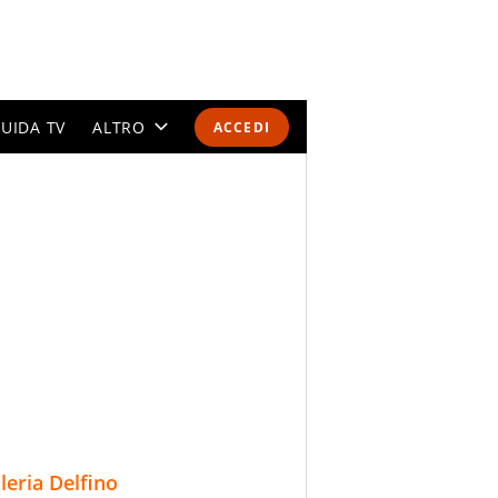
UIDA TV
ALTRO
ACCEDI
CALENDARI E CLASSIFICHE
ALTRI SPORT
MONDIALI 2026
OLIMPIADI
GOSSIP
LIFESTYLE
lleria Delfino