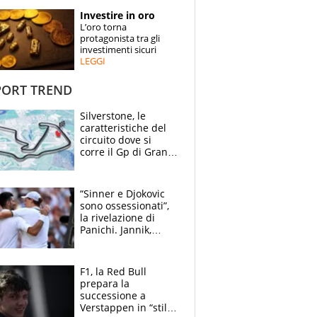
STORIE
Investire in oro
L’oro torna
SPECIALI
protagonista tra gli
investimenti sicuri
LEGGI
ESPERTI
ORT TREND
CONTATTI
Silverstone, le
caratteristiche del
circuito dove si
corre il Gp di Gran
Bretagna del
Motomondiale
“Sinner e Djokovic
sono ossessionati”,
la rivelazione di
Panichi. Jannik,
ansia per il
ginocchio e il rischio
agli US Open
F1, la Red Bull
prepara la
successione a
Verstappen in “stile