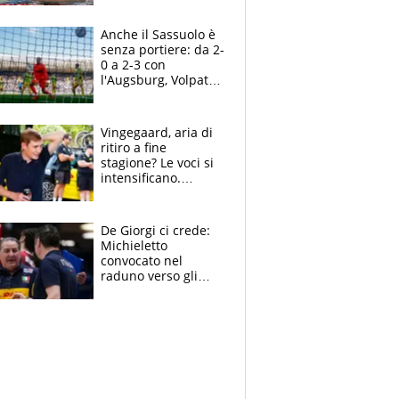
Pellegrini punta su
Curtis
Anche il Sassuolo è
senza portiere: da 2-
0 a 2-3 con
l'Augsburg, Volpato
non basta, che
errori di Muric
Vingegaard, aria di
ritiro a fine
stagione? Le voci si
intensificano.
Pogacar, niente
Sanremo nel 2027:
vuole la Roubaix
De Giorgi ci crede:
Michieletto
convocato nel
raduno verso gli
Europei. A sorpresa
torna Rychlicki