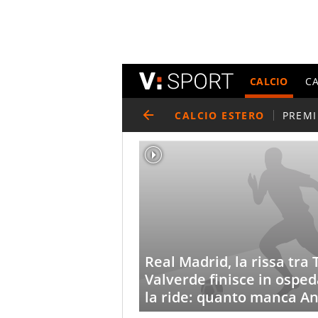
CALCIO
C
CALCIO ESTERO
PREMI
Real Madrid, la rissa tr
Valverde finisce in ospe
la ride: quanto manca An