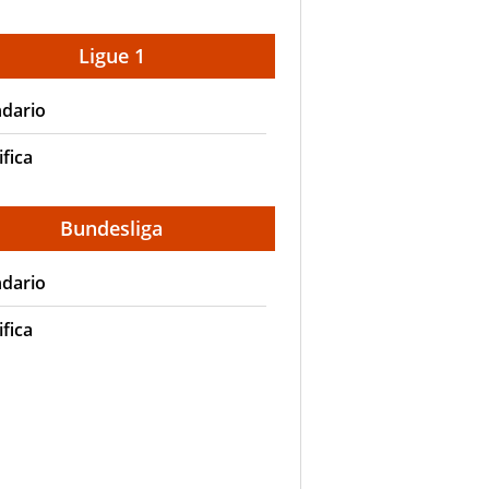
Ligue 1
ndario
ifica
Bundesliga
ndario
ifica