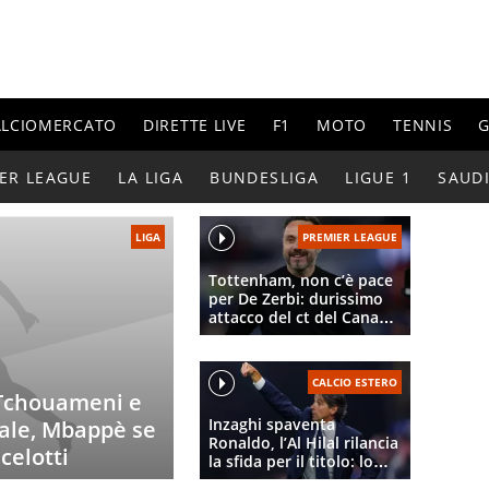
ALCIOMERCATO
DIRETTE LIVE
F1
MOTO
TENNIS
G
ER LEAGUE
LA LIGA
BUNDESLIGA
LIGUE 1
SAUD
LIGA
PREMIER LEAGUE
Tottenham, non c’è pace
per De Zerbi: durissimo
attacco del ct del Canada,
c’entra ancora il Marsiglia
CALCIO ESTERO
a Tchouameni e
Inzaghi spaventa
dale, Mbappè se
Ronaldo, l’Al Hilal rilancia
celotti
la sfida per il titolo: lo
scontro diretto con l’Al