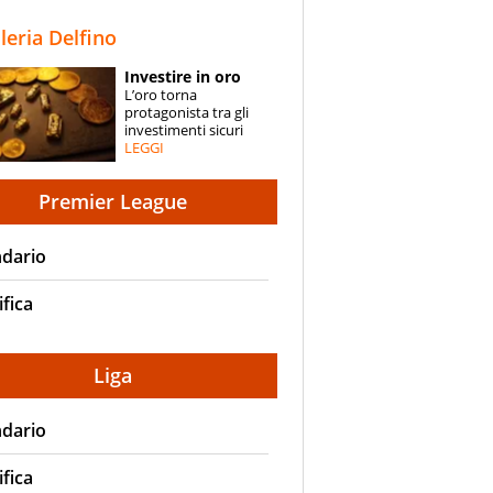
STORIE
lleria Delfino
SPECIALI
Investire in oro
L’oro torna
ESPERTI
protagonista tra gli
investimenti sicuri
LEGGI
CONTATTI
Premier League
ndario
ifica
Liga
ndario
ifica