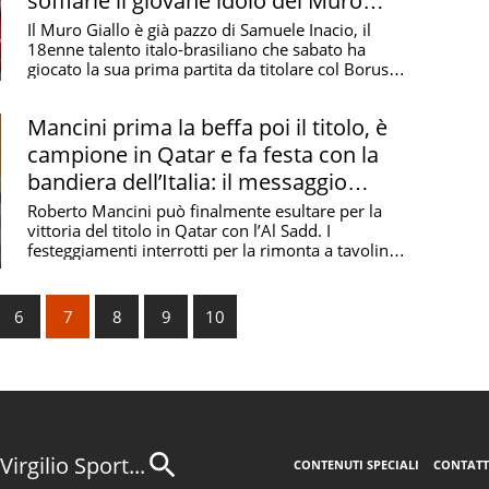
soffiarle il giovane idolo del Muro
Giallo
Il Muro Giallo è già pazzo di Samuele Inacio, il
18enne talento italo-brasiliano che sabato ha
giocato la sua prima partita da titolare col Borussia
...
Mancini prima la beffa poi il titolo, è
campione in Qatar e fa festa con la
bandiera dell’Italia: il messaggio
dell’ex ct
Roberto Mancini può finalmente esultare per la
vittoria del titolo in Qatar con l’Al Sadd. I
festeggiamenti interrotti per la rimonta a tavolino
...
6
7
8
9
10
Virgilio Sport...
CONTENUTI SPECIALI
CONTATT