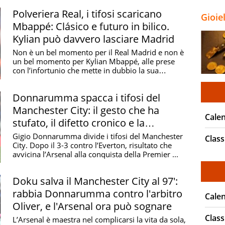
Nassr è decisivo
Polveriera Real, i tifosi scaricano
Gioie
Mbappé: Clásico e futuro in bilico.
Kylian può davvero lasciare Madrid
Non è un bel momento per il Real Madrid e non è
un bel momento per Kylian Mbappé, alle prese
con l’infortunio che mette in dubbio la sua
presenza nel ...
Donnarumma spacca i tifosi del
Manchester City: il gesto che ha
Cale
stufato, il difetto cronico e la
polemica social
Gigio Donnarumma divide i tifosi del Manchester
Class
City. Dopo il 3-3 contro l’Everton, risultato che
avvicina l’Arsenal alla conquista della Premier ...
Doku salva il Manchester City al 97':
rabbia Donnarumma contro l'arbitro
Cale
Oliver, e l'Arsenal ora può sognare
Class
L’Arsenal è maestra nel complicarsi la vita da sola,