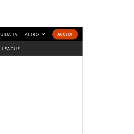
UIDA TV
ALTRO
ACCEDI
I LEAGUE
CALENDARI E CLASSIFICHE
ALTRI SPORT
MONDIALI 2026
OLIMPIADI
GOSSIP
LIFESTYLE