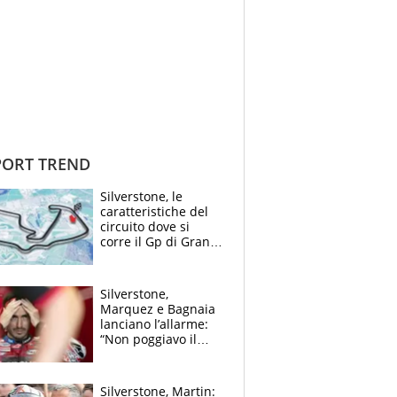
ORT TREND
Silverstone, le
caratteristiche del
circuito dove si
corre il Gp di Gran
Bretagna del
Motomondiale
Silverstone,
Marquez e Bagnaia
lanciano l’allarme:
“Non poggiavo il
ginocchio, dobbiamo
capire cosa è
successo”
Silverstone, Martin: