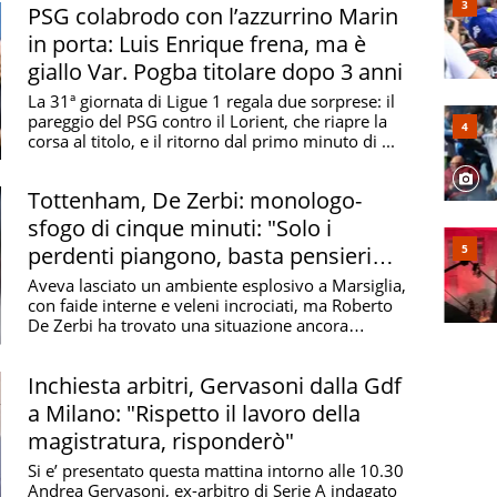
PSG colabrodo con l’azzurrino Marin
in porta: Luis Enrique frena, ma è
giallo Var. Pogba titolare dopo 3 anni
La 31ª giornata di Ligue 1 regala due sorprese: il
pareggio del PSG contro il Lorient, che riapre la
corsa al titolo, e il ritorno dal primo minuto di ...
Tottenham, De Zerbi: monologo-
sfogo di cinque minuti: "Solo i
perdenti piangono, basta pensieri
negativi"
Aveva lasciato un ambiente esplosivo a Marsiglia,
con faide interne e veleni incrociati, ma Roberto
De Zerbi ha trovato una situazione ancora
peggiore ...
Inchiesta arbitri, Gervasoni dalla Gdf
a Milano: "Rispetto il lavoro della
magistratura, risponderò"
Si e’ presentato questa mattina intorno alle 10.30
Andrea Gervasoni, ex-arbitro di Serie A indagato