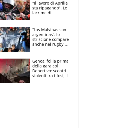
"Il lavoro di Aprilia
sta ripagando". Le
lacrime di
Bezzecchi: "Ho dato
tutto, spero di finire
la gara domani"
“Las Malvinas son
argentinas”, lo
striscione compare
anche nel rugby:
dopo Messi e
compagni ormai è
un caso
Genoa, follia prima
della gara col
Deportivo: scontri
violenti tra tifosi, il
video è virale