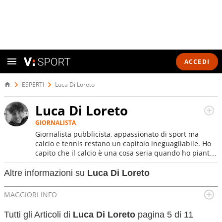
ACCEDI
ESPERTI
Luca Di Loreto
Luca Di Loreto
GIORNALISTA
Giornalista pubblicista, appassionato di sport ma
calcio e tennis restano un capitolo ineguagliabile. Ho
capito che il calcio è una cosa seria quando ho pianto
nel giorno in cui Del Piero ha smesso di giocare. Ho
scoperto che dopo Federer e Nadal il tennis ha vita
Altre informazioni su
Luca Di Loreto
ancora lunga quando un giovanissimo italiano fulvo di
19 anni - era il 2020 - esultava a Sofia per la prima
MAGGIORI INFO
volta in carriera
Luogo di nascita:
Brescia
Tutti gli Articoli di
Luca Di Loreto
pagina 5 di 11
Data di nascita:
14-04-1998