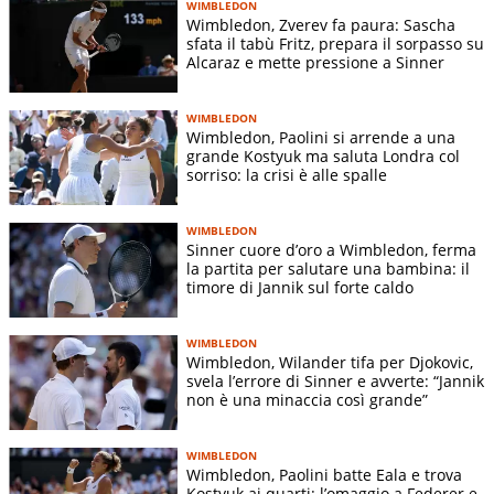
WIMBLEDON
Wimbledon, Zverev fa paura: Sascha
sfata il tabù Fritz, prepara il sorpasso su
Alcaraz e mette pressione a Sinner
WIMBLEDON
Wimbledon, Paolini si arrende a una
grande Kostyuk ma saluta Londra col
sorriso: la crisi è alle spalle
WIMBLEDON
Sinner cuore d’oro a Wimbledon, ferma
la partita per salutare una bambina: il
timore di Jannik sul forte caldo
WIMBLEDON
Wimbledon, Wilander tifa per Djokovic,
svela l’errore di Sinner e avverte: “Jannik
non è una minaccia così grande”
WIMBLEDON
Wimbledon, Paolini batte Eala e trova
Kostyuk ai quarti: l’omaggio a Federer e