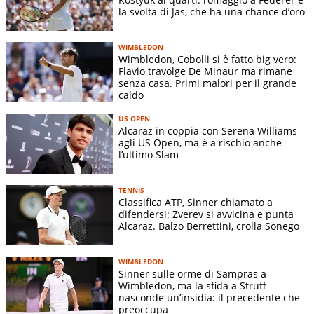
la svolta di Jas, che ha una chance d’oro
WIMBLEDON
Wimbledon, Cobolli si è fatto big vero:
Flavio travolge De Minaur ma rimane
senza casa. Primi malori per il grande
caldo
US OPEN
Alcaraz in coppia con Serena Williams
agli US Open, ma è a rischio anche
l’ultimo Slam
TENNIS
Classifica ATP, Sinner chiamato a
difendersi: Zverev si avvicina e punta
Alcaraz. Balzo Berrettini, crolla Sonego
WIMBLEDON
Sinner sulle orme di Sampras a
Wimbledon, ma la sfida a Struff
nasconde un’insidia: il precedente che
preoccupa