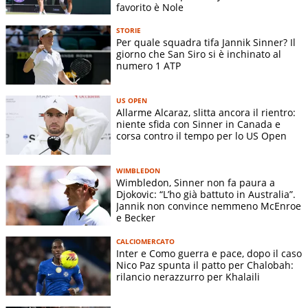
favorito è Nole
STORIE
Per quale squadra tifa Jannik Sinner? Il
giorno che San Siro si è inchinato al
numero 1 ATP
US OPEN
Allarme Alcaraz, slitta ancora il rientro:
niente sfida con Sinner in Canada e
corsa contro il tempo per lo US Open
WIMBLEDON
Wimbledon, Sinner non fa paura a
Djokovic: “L’ho già battuto in Australia”.
Jannik non convince nemmeno McEnroe
e Becker
CALCIOMERCATO
Inter e Como guerra e pace, dopo il caso
Nico Paz spunta il patto per Chalobah:
rilancio nerazzurro per Khalaili