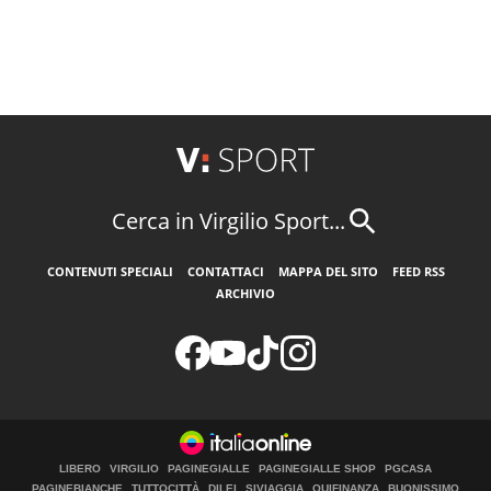
Cerca in Virgilio Sport...
CONTENUTI SPECIALI
CONTATTACI
MAPPA DEL SITO
FEED RSS
ARCHIVIO
LIBERO
VIRGILIO
PAGINEGIALLE
PAGINEGIALLE SHOP
PGCASA
PAGINEBIANCHE
TUTTOCITTÀ
DILEI
SIVIAGGIA
QUIFINANZA
BUONISSIMO