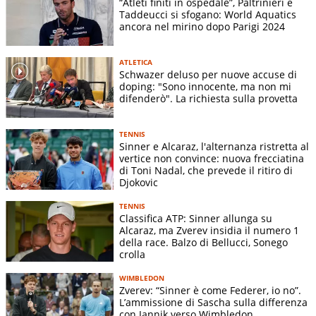
“Atleti finiti in ospedale”, Paltrinieri e
Taddeucci si sfogano: World Aquatics
ancora nel mirino dopo Parigi 2024
ATLETICA
Schwazer deluso per nuove accuse di
doping: "Sono innocente, ma non mi
difenderò". La richiesta sulla provetta
TENNIS
Sinner e Alcaraz, l'alternanza ristretta al
vertice non convince: nuova frecciatina
di Toni Nadal, che prevede il ritiro di
Djokovic
TENNIS
Classifica ATP: Sinner allunga su
Alcaraz, ma Zverev insidia il numero 1
della race. Balzo di Bellucci, Sonego
crolla
WIMBLEDON
Zverev: “Sinner è come Federer, io no”.
L’ammissione di Sascha sulla differenza
con Jannik verso Wimbledon