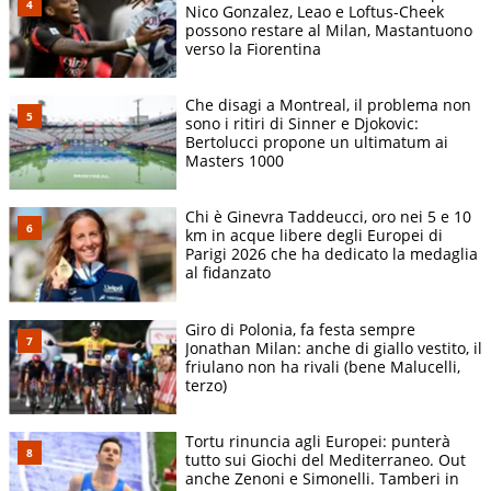
Nico Gonzalez, Leao e Loftus-Cheek
possono restare al Milan, Mastantuono
verso la Fiorentina
Che disagi a Montreal, il problema non
sono i ritiri di Sinner e Djokovic:
Bertolucci propone un ultimatum ai
Masters 1000
Chi è Ginevra Taddeucci, oro nei 5 e 10
km in acque libere degli Europei di
Parigi 2026 che ha dedicato la medaglia
al fidanzato
Giro di Polonia, fa festa sempre
Jonathan Milan: anche di giallo vestito, il
friulano non ha rivali (bene Malucelli,
terzo)
Tortu rinuncia agli Europei: punterà
tutto sui Giochi del Mediterraneo. Out
anche Zenoni e Simonelli. Tamberi in