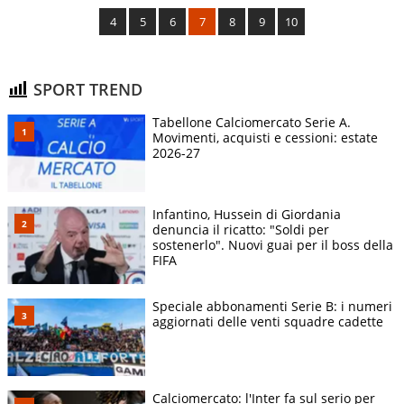
4
5
6
7
8
9
10
SPORT TREND
Tabellone Calciomercato Serie A.
Movimenti, acquisti e cessioni: estate
2026-27
Infantino, Hussein di Giordania
denuncia il ricatto: "Soldi per
sostenerlo". Nuovi guai per il boss della
FIFA
Speciale abbonamenti Serie B: i numeri
aggiornati delle venti squadre cadette
Calciomercato: l'Inter fa sul serio per