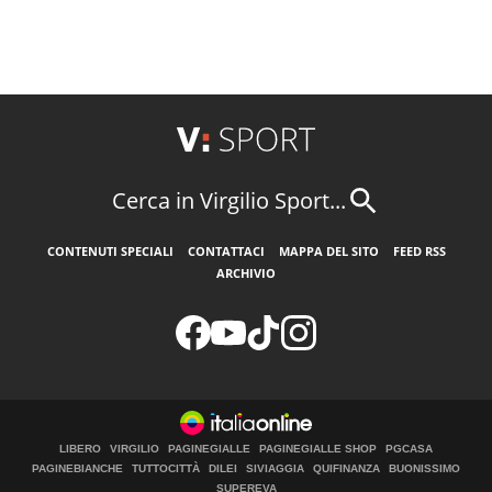
Cerca in Virgilio Sport...
CONTENUTI SPECIALI
CONTATTACI
MAPPA DEL SITO
FEED RSS
ARCHIVIO
LIBERO
VIRGILIO
PAGINEGIALLE
PAGINEGIALLE SHOP
PGCASA
PAGINEBIANCHE
TUTTOCITTÀ
DILEI
SIVIAGGIA
QUIFINANZA
BUONISSIMO
SUPEREVA