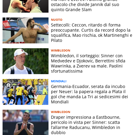
ostacolo che divide Jannik dal suo
quinto Grande Slam
NUOTO
Settecolli: Ceccon, ritardo di forma
preoccupante. Curtis da record dopo la
squalifica, Mao rischia, ok Martinenghi e
Pilato
WIMBLEDON
Wimbledon, il sorteggio: Sinner con
Medvedev e Djokovic, Berrettini sfida
Wawrinka, a Zverev va male. Paolini
sfortunatissima
MONDIALI
Germania-Ecuador, serata da incubo
per Neuer: la papera regala a Plata il
gol che manda La Tri ai sedicesimi dei
Mondiali
WIMBLEDON
Draper impressiona a Eastbourne,
pericolo in vista per Sinner: scatta
l’allarme Raducanu, Wimbledon in
dubbio