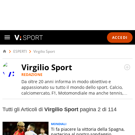
ACCEDI
ESPERTI
Virgilio Sport
Virgilio Sport
REDAZIONE
Da oltre 20 anni informa in modo obiettivo e
appassionato su tutto il mondo dello sport. Calcio,
calciomercato, F1, Motomondiale ma anche tennis,
volley, basket: su Virgilio Sport i tifosi e gli
appassionati sanno che troveranno sempre copertura
Tutti gli Articoli di
Virgilio Sport
pagina 2 di 114
completa e zero faziosità. La squadra di Virgilio Sport è
formata da giornalisti ed esperti di sport abili sia nel
gioco di rimessa quando intercettano le notizie e le
MONDIALI
rilanciano verso la rete, sia nella costruzione dal basso
Ti fa piacere la vittoria della Spagna,
quando creano contenuti 100% originali ed esclusivi.
partecipa al nostro sondaggio