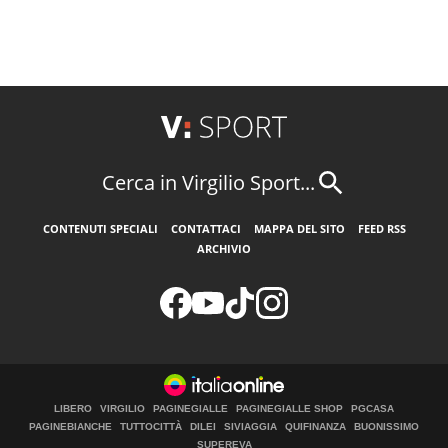
Cerca in Virgilio Sport...
CONTENUTI SPECIALI
CONTATTACI
MAPPA DEL SITO
FEED RSS
ARCHIVIO
LIBERO
VIRGILIO
PAGINEGIALLE
PAGINEGIALLE SHOP
PGCASA
PAGINEBIANCHE
TUTTOCITTÀ
DILEI
SIVIAGGIA
QUIFINANZA
BUONISSIMO
SUPEREVA