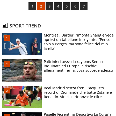
1
2
3
4
5
6
7
SPORT TREND
Montreal, Darderi rimonta Shang e vede
aprirsi un tabellone intrigante: "Penso
solo a Borges, ma sono felice del mio
livello"
Paltrinieri aveva la ragione, Senna
inquinata ed Europei a rischio:
allenamenti fermi, cosa succede adesso
Real Madrid senza freni: l’acquisto
record di Diomande che batte Zidane e
Ronaldo. Vinicius rinnova: le cifre
Pagelle Fiorentina-Deportivo La Coruña