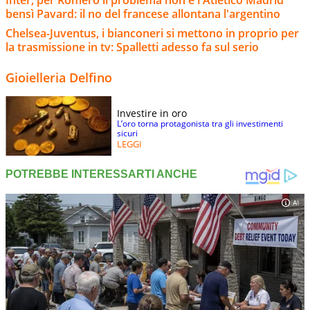
bensì Pavard: il no del francese allontana l'argentino
Chelsea-Juventus, i bianconeri si mettono in proprio per
la trasmissione in tv: Spalletti adesso fa sul serio
Gioielleria Delfino
Investire in oro
L’oro torna protagonista tra gli investimenti
sicuri
LEGGI