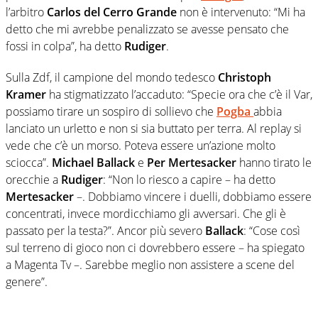
l’arbitro
Carlos del Cerro Grande
non è intervenuto: “Mi ha
detto che mi avrebbe penalizzato se avesse pensato che
fossi in colpa”, ha detto
Rudiger
.
Sulla Zdf, il campione del mondo tedesco
Christoph
Kramer
ha stigmatizzato l’accaduto: “Specie ora che c’è il Var,
possiamo tirare un sospiro di sollievo che
Pogba
abbia
lanciato un urletto e non si sia buttato per terra. Al replay si
vede che c’è un morso. Poteva essere un’azione molto
sciocca”.
Michael Ballack
e
Per Mertesacker
hanno tirato le
orecchie a
Rudiger
: “Non lo riesco a capire – ha detto
Mertesacker
–. Dobbiamo vincere i duelli, dobbiamo essere
concentrati, invece mordicchiamo gli avversari. Che gli è
passato per la testa?”. Ancor più severo
Ballack
: “Cose così
sul terreno di gioco non ci dovrebbero essere – ha spiegato
a Magenta Tv –. Sarebbe meglio non assistere a scene del
genere”.