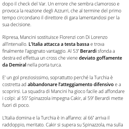
dopo il check del Var. Un errore che sembra clamoroso e
provoca la reazione degli Azzurri, che al termine del primo
tempo circondano il direttore di gara lamentandosi per la
sua decisione.
Ripresa, Mancini sostituisce Florenzi con Di Lorenzo
all’intervallo.
L’Italia attacca a testa bassa
e trova
finalmente l’agognato vantaggio. Al 53′
Berardi
sfonda a
destra ed effettua un cross che viene
deviato goffamente
da Demiral
nella porta turca.
E’ un gol preziosissimo, soprattutto perché la Turchia è
costretta ad
abbandonare l’atteggiamento difensivo
e a
scoprirsi. La squadra di Mancini ha gioco facile ad affondare
i colpi: al 55′ Spinazzola impegna Cakir, al 59′ Berardi mette
fuori di poco.
L’Italia domina e la Turchia è in affanno: al 66′ arriva il
raddoppio, meritato. Cakir si supera su Spinazzola, ma sulla