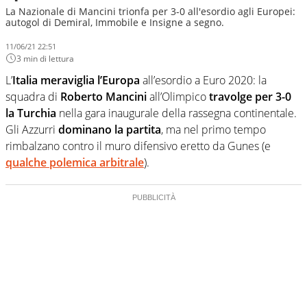
La Nazionale di Mancini trionfa per 3-0 all'esordio agli Europei:
autogol di Demiral, Immobile e Insigne a segno.
11/06/21 22:51
3 min di lettura
L’
Italia meraviglia l’Europa
all’esordio a Euro 2020: la
squadra di
Roberto Mancini
all’Olimpico
travolge per 3-0
la Turchia
nella gara inaugurale della rassegna continentale.
Gli Azzurri
dominano la partita
, ma nel primo tempo
rimbalzano contro il muro difensivo eretto da Gunes (e
qualche polemica arbitrale
).