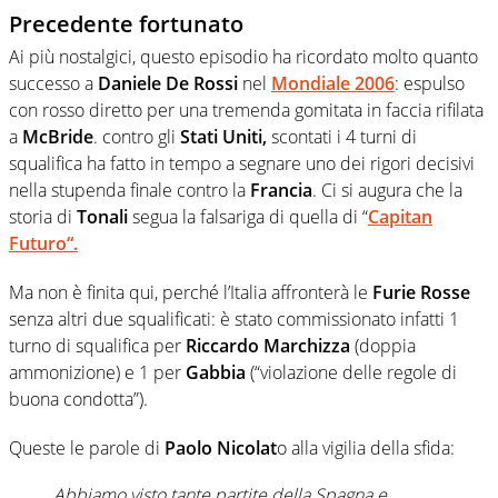
Precedente fortunato
Ai più nostalgici, questo episodio ha ricordato molto quanto
successo a
Daniele De Rossi
nel
Mondiale 2006
: espulso
con rosso diretto per una tremenda gomitata in faccia rifilata
a
McBride
. contro gli
Stati Uniti,
scontati i 4 turni di
squalifica ha fatto in tempo a segnare uno dei rigori decisivi
nella stupenda finale contro la
Francia
. Ci si augura che la
storia di
Tonali
segua la falsariga di quella di “
Capitan
Futuro
“.
Ma non è finita qui, perché l’Italia affronterà le
Furie Rosse
senza altri due squalificati: è stato commissionato infatti 1
turno di squalifica per
Riccardo Marchizza
(doppia
ammonizione) e 1 per
Gabbia
(“violazione delle regole di
buona condotta”).
Queste le parole di
Paolo Nicolat
o alla vigilia della sfida:
Abbiamo visto tante partite della Spagna e