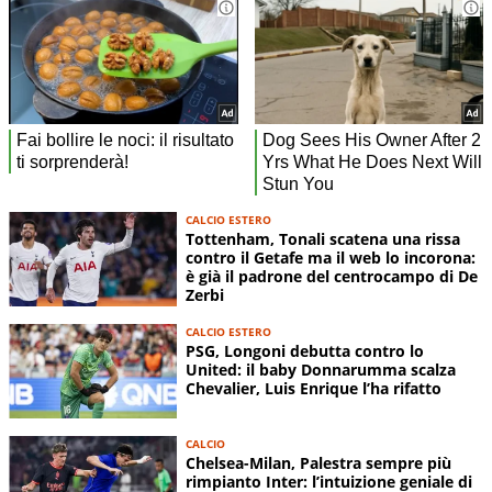
CALCIO ESTERO
Tottenham, Tonali scatena una rissa
contro il Getafe ma il web lo incorona:
è già il padrone del centrocampo di De
Zerbi
CALCIO ESTERO
PSG, Longoni debutta contro lo
United: il baby Donnarumma scalza
Chevalier, Luis Enrique l’ha rifatto
CALCIO
Chelsea-Milan, Palestra sempre più
rimpianto Inter: l’intuizione geniale di