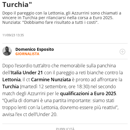
Turchia"
Dopo il pareggio con la Lettonia, gli Azzurrini sono chiamati a
vincere in Turchia per rilanciarsi nella corsa a Euro 2025.
Nunziata: "Dobbiamo fare risultato a tutti i costi".
11/09/23 13:35
Domenico Esposito
GIORNALISTA
Da vent’anni in campo e sul campo per vivere ogni evento
in tutte le sue sfaccettature. Passione smisurata per il
Dopo l’esordio tutt’altro che memorabile sulla panchina
calcio e per la sfera di cuoio. Il pallone è una cosa
dell’
Italia Under 21
con il pareggio a reti bianche contro la
serissima, guai a dirgli di no
Lettonia
, il ct
Carmine Nunziata
è pronto ad affrontare la
Turchia
(martedì 12 settembre, ore 18:30) nel secondo
match degli Azzurrini per le
qualificazioni a Euro 2025
.
“Quella di domani è una partita importante: siamo stati
troppo lenti con la Lettonia, dovremo essere più reattivi”,
avvisa l’ex ct dell’Under 20.