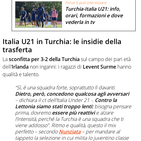
Forse ti può interessare
Turchia-Italia U21: info,
orari, formazioni e dove
vederla in tv
Italia U21 in Turchia: le insidie della
trasferta
La
sconfitta per 3-2 della Turchia
sul campo dei pari età
dell’
Irlanda
non inganni: i ragazzi di
Levent Surme
hanno
qualità e talento.
“Sì, è una squadra forte, soprattutto lì davanti.
Dietro, però, concedono qualcosa agli avversari
– dichiara il ct dell’Italia Under 21 -.
Contro la
Lettonia siamo stati troppo lenti:
bisogna pensare
prima, dovremo
essere più reattivi
e alzare
l’intensità, perché la Turchia è una squadra che ti
viene addosso”. Ritmo e qualità, questo il mix
perfetto – secondo
Nunziata
– per mandare al
tappeto la selezione in cui milita lo juventino classe