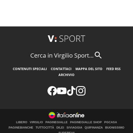
Cerca in Virgilio Sport...
CONTENUTI SPECIALI
CONTATTACI
MAPPA DEL SITO
FEED RSS
ARCHIVIO
LIBERO
VIRGILIO
PAGINEGIALLE
PAGINEGIALLE SHOP
PGCASA
PAGINEBIANCHE
TUTTOCITTÀ
DILEI
SIVIAGGIA
QUIFINANZA
BUONISSIMO
SUPEREVA