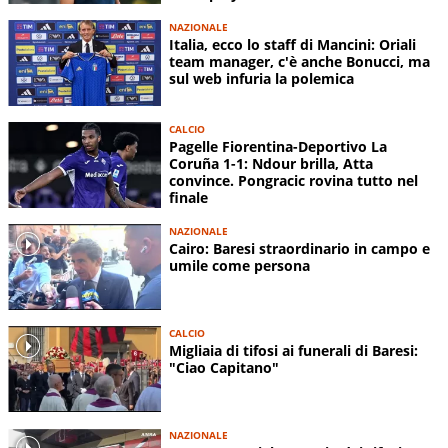
NAZIONALE
Italia, ecco lo staff di Mancini: Oriali
team manager, c'è anche Bonucci, ma
sul web infuria la polemica
CALCIO
Pagelle Fiorentina-Deportivo La
Coruña 1-1: Ndour brilla, Atta
convince. Pongracic rovina tutto nel
finale
NAZIONALE
Cairo: Baresi straordinario in campo e
umile come persona
CALCIO
Migliaia di tifosi ai funerali di Baresi:
"Ciao Capitano"
NAZIONALE