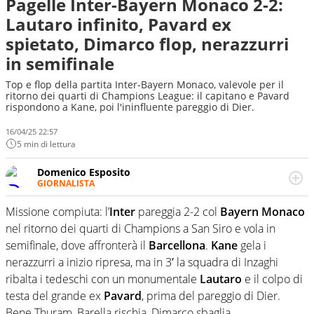
Pagelle Inter-Bayern Monaco 2-2:
Lautaro infinito, Pavard ex
spietato, Dimarco flop, nerazzurri
in semifinale
Top e flop della partita Inter-Bayern Monaco, valevole per il
ritorno dei quarti di Champions League: il capitano e Pavard
rispondono a Kane, poi l'ininfluente pareggio di Dier.
16/04/25 22:57
5 min di lettura
Domenico Esposito
GIORNALISTA
Da vent’anni in campo e sul campo per vivere ogni evento
in tutte le sue sfaccettature. Passione smisurata per il
Missione compiuta: l’
Inter
pareggia 2-2 col
Bayern Monaco
calcio e per la sfera di cuoio. Il pallone è una cosa
nel ritorno dei quarti di Champions a San Siro e vola in
serissima, guai a dirgli di no
semifinale, dove affronterà il
Barcellona
.
Kane
gela i
nerazzurri a inizio ripresa, ma in 3′ la squadra di Inzaghi
ribalta i tedeschi con un monumentale
Lautaro
e il colpo di
testa del grande ex
Pavard
, prima del pareggio di Dier.
Bene Thuram, Barella rischia, Dimarco sbaglia.