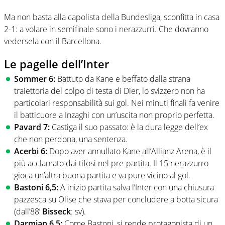
Ma non basta alla capolista della Bundesliga, sconfitta in casa
2-1: a volare in semifinale sono i nerazzurri. Che dovranno
vedersela con il Barcellona.
Le pagelle dell’Inter
Sommer 6:
Battuto da Kane e beffato dalla strana
traiettoria del colpo di testa di Dier, lo svizzero non ha
particolari responsabilità sui gol. Nei minuti finali fa venire
il batticuore a Inzaghi con un’uscita non proprio perfetta.
Pavard 7:
Castiga il suo passato: è la dura legge dell’ex
che non perdona, una sentenza.
Acerbi 6:
Dopo aver annullato Kane all’Allianz Arena, è il
più acclamato dai tifosi nel pre-partita. Il 15 nerazzurro
gioca un’altra buona partita e va pure vicino al gol.
Bastoni 6,5:
A inizio partita salva l’Inter con una chiusura
pazzesca su Olise che stava per concludere a botta sicura
(dall’88’
Bisseck
: sv).
Darmian 6,5:
Come Bastoni, si rende protagonista di un