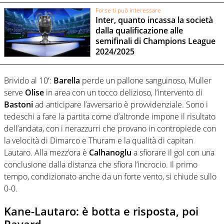
Forse ti può interessare
Inter, quanto incassa la società
dalla qualificazione alle
semifinali di Champions League
2024/2025
Brivido al 10′:
Barella
perde un pallone sanguinoso, Muller
serve
Olise
in area con un tocco delizioso, l’intervento di
Bastoni
ad anticipare l’avversario è provvidenziale. Sono i
tedeschi a fare la partita come d’altronde impone il risultato
dell’andata, con i nerazzurri che provano in contropiede con
la velocità di Dimarco e Thuram e la qualità di capitan
Lautaro. Alla mezz’ora è
Calhanoglu
a sfiorare il gol con una
conclusione dalla distanza che sfiora l’incrocio. Il primo
tempo, condizionato anche da un forte vento, si chiude sullo
0-0.
Kane-Lautaro: è botta e risposta, poi
Pavard