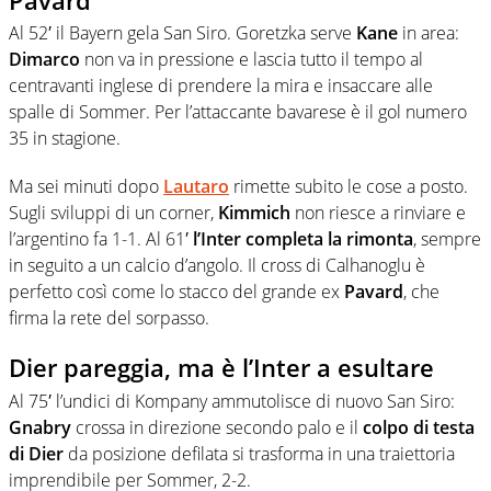
Al 52′ il Bayern gela San Siro. Goretzka serve
Kane
in area:
Dimarco
non va in pressione e lascia tutto il tempo al
centravanti inglese di prendere la mira e insaccare alle
spalle di Sommer. Per l’attaccante bavarese è il gol numero
35 in stagione.
Ma sei minuti dopo
Lautaro
rimette subito le cose a posto.
Sugli sviluppi di un corner,
Kimmich
non riesce a rinviare e
l’argentino fa 1-1. Al 61′
l’Inter completa la rimonta
, sempre
in seguito a un calcio d’angolo. Il cross di Calhanoglu è
perfetto così come lo stacco del grande ex
Pavard
, che
firma la rete del sorpasso.
Dier pareggia, ma è l’Inter a esultare
Al 75′ l’undici di Kompany ammutolisce di nuovo San Siro:
Gnabry
crossa in direzione secondo palo e il
colpo di testa
di Dier
da posizione defilata si trasforma in una traiettoria
imprendibile per Sommer, 2-2.