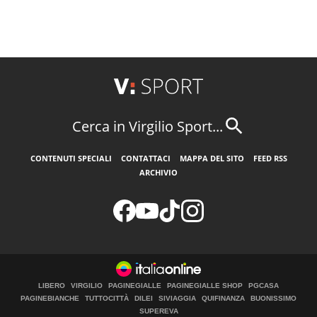
Cerca in Virgilio Sport...
CONTENUTI SPECIALI
CONTATTACI
MAPPA DEL SITO
FEED RSS
ARCHIVIO
LIBERO
VIRGILIO
PAGINEGIALLE
PAGINEGIALLE SHOP
PGCASA
PAGINEBIANCHE
TUTTOCITTÀ
DILEI
SIVIAGGIA
QUIFINANZA
BUONISSIMO
SUPEREVA