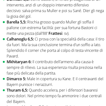
intervento, anzi di un doppio intervento difensivo
decisivo: salva prima su Muller e poi su Sané. Dier gli nega
la gioia del gol.
Barella 5,5:
Rischia grosso quando Muller gli soffia il
pallone con estrema facilità: per sua fortuna Bastoni ci
mette una pezza (dall’88’
Frattesi
: sv).
Calhanoglu 6,5:
Ci prova con la specialità della casa: il tiro
da fuori. Ma la sua conclusione termina d’un soffio a lato.
Splendido il corner che porta al colpo di testa vincente di
Pavard.
Mkhitaryan 6:
Il contributo dell’armeno alla causa è
sempre di rilievo. La sua esperienza risulta preziosa nella
fase più delicata della partita.
Dimarco 5:
Male in copertura su Kane. E il centravanti del
Bayern punisce i nerazzurri.
Thuram 6,5:
Quando accelera, per i difensori bavaresi
sono dolori. Nel primo tempo fa ammonire i due centrali
del Bayern.