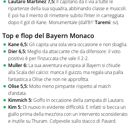
Lautaro Martinez 7,5:
Il capitano dà il via a tutte le
ripartenze della sua squadra, abbinando classe e muscoli.
E poi ha il merito di rimettere subito l’Inter in carreggiata
dopo il gol di Kane. Monumentale (dall’81’
Taremi
: sv).
Top e flop del Bayern Monaco
Kane 6,5:
Gli capita una sola vera occasione e non sbaglia.
Dier 6,5:
Meglio da attaccante che da difensore: il voto
positivo è per l’inzuccata che vale il 2-2.
Muller 6:
La sua avventura europea al Bayern si chiude
alla Scala del calcio: manca il guizzo, ma regala una palla
fantastica a Olise che non ne approfitta.
Olise 5,5:
Molto meno pimpante rispetto al match
d’andata.
Kimmich 5:
Goffo in occasione della zampata di Lautaro.
Kim 5:
Di nuovo in evidente difficoltà. E infatti si becca un
giallo prima della mezz’ora con un intervento sconsiderato
e inutile su Thuram. Colpevole sullo stacco di Pavard.