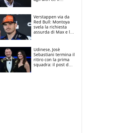
Borussia tenta un
altro sgarbo agli
azzurri
Verstappen via da
Red Bull: Montoya
svela la richiesta
assurda di Max e lo
avverte: “Sicuro
Mercedes e
McLaren siano
Udinese, Josè
meglio?”
Sebastiani termina il
ritiro con la prima
squadra: il post del
figlio di Amadeus e
Sanremo sullo
sfondo