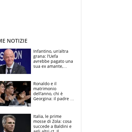
ME NOTIZIE
Infantino, un’altra
grana: l’Uefa
avrebbe pagato una
sua ex amante,
scoppia lo scandalo
Ronaldo e il
matrimonio
dell’anno, chi è
Georgina: il padre in
galera, l’incontro da
Gucci e il boom
social
Italia, le prime
mosse di Zola: cosa
succede a Baldini e
agli altri ct. Il