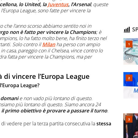
rcellona, lo United, la
Juventus
, l’Arsenal
, queste
l’Europa League, sono fatte per vincere la
so che l’anno scorso abbiamo sentito noi in
SP
burgo non è fatto per vincere la Champions
; è
pions, lo ha fatto molto bene, ha finito terzo nel
tanti. Solo contro il
Milan
ha perso con ampio
 in casa, pareggio con il Chelsea, vince contro lo
ra fatta per vincere la Champions, ma per
à di vincere l’Europa League
 l’Europa League?
e domani
e non vado più lontano di questo.
nsiamo più lontano di questo. Siamo ancora 24
…
il primo obiettivo è provare a passare il turno
.
di vedere per la terza partita consecutiva la
stessa