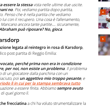
a essere la stessa
vista nelle ultime due uscite.
mani no
. Poi, vediamo partita dopo partita,
. Penso che è nella partita che vediamo
lui con il recupero. Una cosa è l’allenamento,
ita. Mancano ancora tante partite… sicuramente,
Abraham può riposare? No, gioca
.
arsdorp
azione legata al reintegro in rosa di Karsdorp
,
co post partita di Reggio Emilia:
onvocato, perché prima non era in condizione
e, per noi, non esiste un problema
. Il problema
o di un giocatore dalla panchina con un
aciuto, poi
un aggettivo mio troppo pesante
, e
eriodo lì in cui per la stampa sembrava tutto
situazione a essere finita. Abbiamo
sempre avuto
à di quel giorno lì.
che frecciatina
a chi ha voluto strumentalizzare la