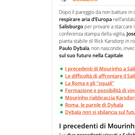
Giornalista pubblicista, redatto
racconta in immagini un evento
Dopo il pareggio da non batture in 
respirare aria d’Europa
nell’andat
Salisburgo
per provare a staccare il
conferenza stampa della vigilia,
Jos
pianta stabile di Rick Karsdorp in r
Paulo Dybala
, non nasconde, invece
sul suo futuro nella Capitale
.
I precedenti di Mourinho a Sal
Le difficoltà di affrontare il Sa
La Roma e gli "squali"
Formazione e possibilità di vi
Mourinho riabbraccia Karsdor
Roma, le parole di Dybala
Dybala non si sbilancia sul fut
I precedenti di Mourinh
Sui
due precedenti vissuti a Sali