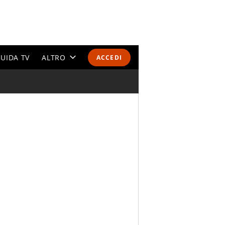
UIDA TV
ALTRO
ACCEDI
CALENDARI E CLASSIFICHE
ALTRI SPORT
MONDIALI 2026
OLIMPIADI
GOSSIP
LIFESTYLE