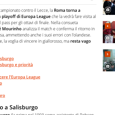
re, divulgatore. E' una delle anime video del sito:
 e lo fa come pochi altri
campionato contro il Lecce, la
Roma torna a
a
playoff di Europa League
che la vedrà fare visita al
 pass per gli ottavi di finale. Nella consueta
é Mourinho
analizza il match e conferma il ritorno in
osa, ammettendo anche i suoi errori con l’olandese.
, la voglia di vincere in giallorosso, ma
resta vago
isburgo
lisburgo e priorità
ncere l'Europa League
p
uro
o a Salisburgo
sburgo
(la prima nel 1993 come assistente di Robson