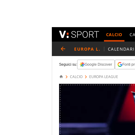
CALCIO
C
EUROPA L.
CALENDAR
Seguici su:
Google Discover
Fonti pr
CALCIO
EUROPA LEAGUE