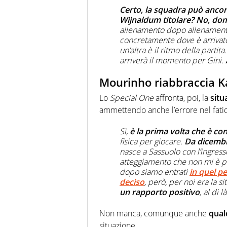
Certo, la squadra può ancor
Wijnaldum titolare? No, do
allenamento dopo allenamento
concretamente dove è arrivato 
un’altra è il ritmo della part
arriverà il momento per Gini.
Mourinho riabbraccia K
Lo
Special One
affronta, poi, la
situ
ammettendo anche l’errore nel fatidi
Sì,
è la prima volta che è c
fisica per giocare.
Da dicembr
nasce a Sassuolo con l’ingress
atteggiamento che non mi è pi
dopo siamo entrati
in quel p
deciso
, però, per noi era la 
un rapporto positivo
, al di l
Non manca, comunque anche
qual
situazione