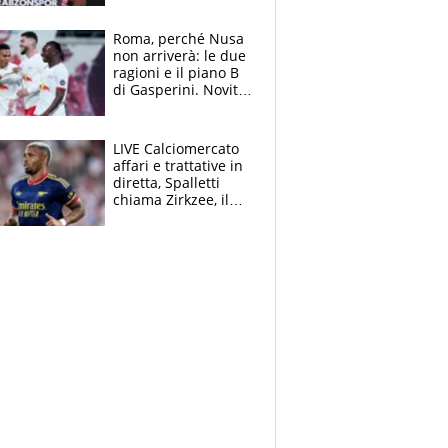
Roma, perché Nusa
non arriverà: le due
ragioni e il piano B
di Gasperini. Novità
su Pellegrini e
Cacciamani
LIVE Calciomercato
affari e trattative in
diretta, Spalletti
chiama Zirkzee, il
Milan valuta il
ritorno di Brahim
Diaz