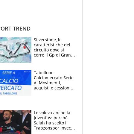
ORT TREND
Silverstone, le
caratteristiche del
circuito dove si
corre il Gp di Gran
Bretagna del
Motomondiale
Tabellone
Calciomercato Serie
A. Movimenti,
acquisti e cessioni:
estate 2026-27
Lo voleva anche la
Juventus: perché
Salah ha scelto il
Trabzonspor invece
di un top club