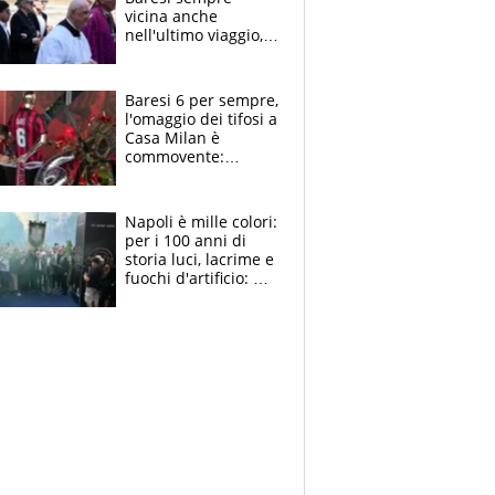
vicina anche
nell'ultimo viaggio,
la moglie Maura, i
figli e i suoi cari
circondati
Baresi 6 per sempre,
dall'affetto dei tifosi
l'omaggio dei tifosi a
Casa Milan è
commovente:
maglie, bandiere,
sciarpe, lacrime e
bigliettini
Napoli è mille colori:
per i 100 anni di
storia luci, lacrime e
fuochi d'artificio: De
Laurentiis salta al
coro anti-Juve