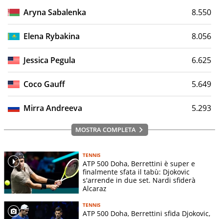
Aryna Sabalenka
8.550
Elena Rybakina
8.056
Jessica Pegula
6.625
Coco Gauff
5.649
Mirra Andreeva
5.293
MOSTRA COMPLETA
TENNIS
ATP 500 Doha, Berrettini è super e
finalmente sfata il tabù: Djokovic
s'arrende in due set. Nardi sfiderà
Alcaraz
TENNIS
ATP 500 Doha, Berrettini sfida Djokovic,