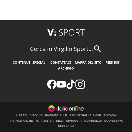
Cerca in Virgilio Sport...
CONTENUTI SPECIALI
CONTATTACI
MAPPA DEL SITO
FEED RSS
ARCHIVIO
LIBERO
VIRGILIO
PAGINEGIALLE
PAGINEGIALLE SHOP
PGCASA
PAGINEBIANCHE
TUTTOCITTÀ
DILEI
SIVIAGGIA
QUIFINANZA
BUONISSIMO
SUPEREVA