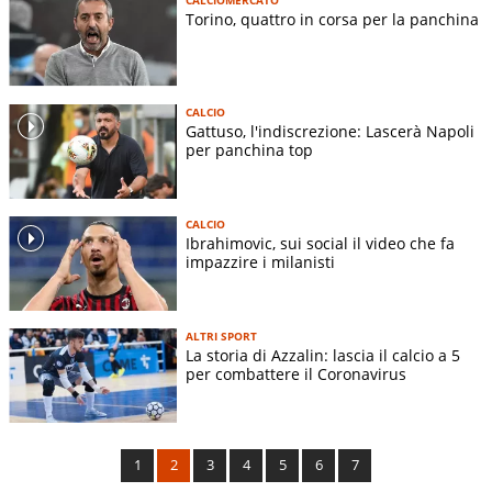
Torino, quattro in corsa per la panchina
CALCIO
Gattuso, l'indiscrezione: Lascerà Napoli
per panchina top
CALCIO
Ibrahimovic, sui social il video che fa
impazzire i milanisti
ALTRI SPORT
La storia di Azzalin: lascia il calcio a 5
per combattere il Coronavirus
1
2
3
4
5
6
7