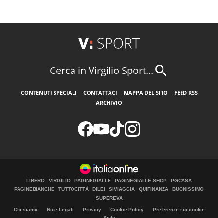
Cerca in Virgilio Sport...
CONTENUTI SPECIALI
CONTATTACI
MAPPA DEL SITO
FEED RSS
ARCHIVIO
LIBERO
VIRGILIO
PAGINEGIALLE
PAGINEGIALLE SHOP
PGCASA
PAGINEBIANCHE
TUTTOCITTÀ
DILEI
SIVIAGGIA
QUIFINANZA
BUONISSIMO
SUPEREVA
Chi siamo
Note Legali
Privacy
Cookie Policy
Preferenze sui cookie
Aiuto