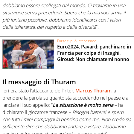
dobbiamo essere scollegati dal mondo. Ci troviamo in una
situazione senza precedenti. Spero che la mia voci arriva il
più lontano possibile, dobbiamo identificarci con i valori
della tolleranza, del rispetto e della diversità
”.
Forse ti può interessare
Euro2024, Pavard: panchinaro in
Francia per colpa di Inzaghi.
Giroud: Non chiamatemi nonno
Il messaggio di Thuram
Ieri era stato l’attaccante dell’Inter,
Marcus Thuram
, a
prendere la parola su quanto sta succedendo nel paese e a
lanciare il suo appello: “
La situazione è molto seria
– ha
dichiarato il giocatore francese –
Bisogna battersi e spero
che tutti i miei compagni la pensino come me. Non credo sia
sufficiente dire che dobbiamo andare a votare. Dobbiamo
anche capire come siamo arrivati a questo punto
”.