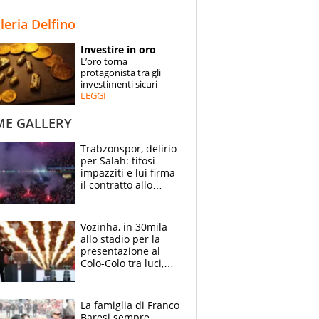
STORIE
lleria Delfino
SPECIALI
Investire in oro
L’oro torna
ESPERTI
protagonista tra gli
investimenti sicuri
LEGGI
CONTATTI
ME GALLERY
Trabzonspor, delirio
per Salah: tifosi
impazziti e lui firma
il contratto allo
stadio
Vozinha, in 30mila
allo stadio per la
presentazione al
Colo-Colo tra luci,
spettacolo, elicotteri
e paracadutisti
La famiglia di Franco
Baresi sempre