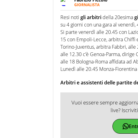
GIORNALISTA
Nella sua carriera ha seguito 
agenzie e testate. Esperienza
Resi noti
gli arbitri
della 20esima
g
prevalentemente di calcio
su 4 giorni con una gara al venerdì,
Si parte venerdì alle 20.45 con Lazi
15 con Empoli-Lecce, arbitra Chiffi 
Torino-Juventus, arbitra Fabbri, all
alle 12.30 c’è Genoa-Parma, dirige Co
alle 18 Bologna-Roma affidata ad Abi
Lunedì alle 20.45 Monza-Fiorentina a
Arbitri e assistenti delle partite 
Vuoi essere sempre aggiornat
live? Iscrivi
Ent