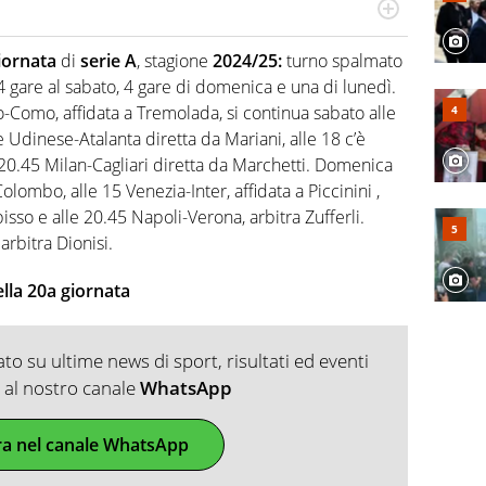
numerose manifestazioni sportive e collaborato con
, competenza, conoscenza e memoria storica. Si occupa
iornata
di
serie A
, stagione
2024/25:
turno spalmato
 4 gare al sabato, 4 gare di domenica e una di lunedì.
o-Como, affidata a Tremolada, si continua sabato alle
e Udinese-Atalanta diretta da Mariani, alle 18 c’è
e 20.45 Milan-Cagliari diretta da Marchetti. Domenica
lombo, alle 15 Venezia-Inter, affidata a Piccinini ,
sso e alle 20.45 Napoli-Verona, arbitra Zufferli.
rbitra Dionisi.
della 20a giornata
o su ultime news di sport, risultati ed eventi
ti al nostro canale
WhatsApp
ra nel canale WhatsApp