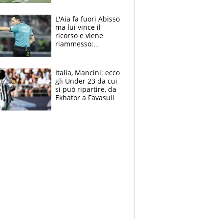
colpa della tosse
L'Aia fa fuori Abisso
ma lui vince il
ricorso e viene
riammesso:
continua momento
nero per gli arbitri
Italia, Mancini: ecco
gli Under 23 da cui
si può ripartire, da
Ekhator a Favasuli