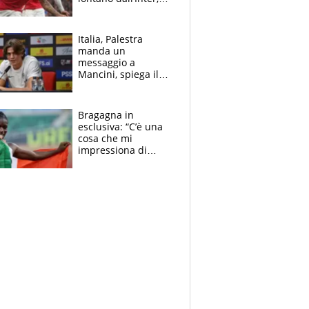
delirio Mastantuono,
Juve su Trubin. Il
tabellone
Italia, Palestra
manda un
messaggio a
Mancini, spiega il
motivo del no
all’Inter e lancia
l'alleanza con
Bragagna in
Donnarumma
esclusiva: “C’è una
cosa che mi
impressiona di
Doualla. Jacobs?
Ecco come è rinato”.
E svela la sorpresa
agli Europei