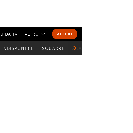
UIDA TV
ALTRO
ACCEDI
INDISPONIBILI
CALENDARI E CLASSIFICHE
SQUADRE
GIOCATORI SERIE A
ALTRI SPORT
MONDIALI 2026
OLIMPIADI
GOSSIP
LIFESTYLE