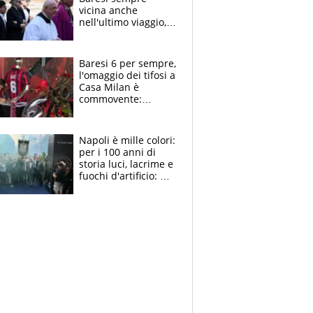
vicina anche
nell'ultimo viaggio,
la moglie Maura, i
figli e i suoi cari
circondati
Baresi 6 per sempre,
dall'affetto dei tifosi
l'omaggio dei tifosi a
Casa Milan è
commovente:
maglie, bandiere,
sciarpe, lacrime e
bigliettini
Napoli è mille colori:
per i 100 anni di
storia luci, lacrime e
fuochi d'artificio: De
Laurentiis salta al
coro anti-Juve