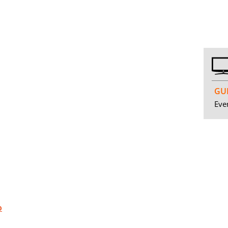
GUI
Even
o