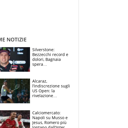
ME NOTIZIE
Silverstone:
Bezzecchi record e
dolori, Bagnaia
spera
nell'antidolorifico,
Marquez si tira fuori
e vota Aprilia
Alcaraz,
l’indiscrezione sugli
US Open: la
rivelazione
dell’amico
giornalista e il piano
B. Rune verso la
Calciomercato:
rinuncia
Napoli su Musso e
Jesus, Romero più
lontano dall’Inter,