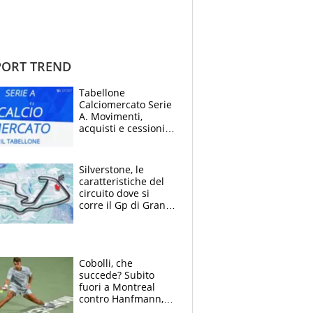
ORT TREND
Tabellone
Calciomercato Serie
A. Movimenti,
acquisti e cessioni:
estate 2026-27
Silverstone, le
caratteristiche del
circuito dove si
corre il Gp di Gran
Bretagna del
Motomondiale
Cobolli, che
succede? Subito
fuori a Montreal
contro Hanfmann,
per Flavio è tutta