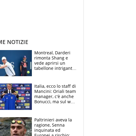
ME NOTIZIE
Montreal, Darderi
rimonta Shang e
vede aprirsi un
tabellone intrigante:
"Penso solo a
Borges, ma sono
felice del mio livello"
Italia, ecco lo staff di
Mancini: Oriali team
manager, c'è anche
Bonucci, ma sul web
infuria la polemica
Paltrinieri aveva la
ragione, Senna
inquinata ed
Europei a rischio: