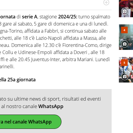
numerose manifestazioni sportive e collaborato con
, competenza, conoscenza e memoria storica. Si occupa
iornata
di
serie A
, stagione
2024/25:
turno spalmato
 3 gare al sabato, 5 gare di domenica e una di lunedì.
na-Torino, affidata a Fabbri, si continua sabato alle
hetti, alle 18 c’è Lazio-Napoli affidata a Massa, alle
neau. Domenica alle 12.30 c’è Fiorentina-Como, dirige
e Collu e Udinese-Empoli affidata a Doveri , alle 18
i e alle 20.45 Juventus-Inter, arbitra Mariani. Lunedì
inelli.
della 25a giornata
o su ultime news di sport, risultati ed eventi
ti al nostro canale
WhatsApp
ra nel canale WhatsApp