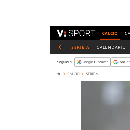
CALCIO
C
SERIE A
CALENDARIO
Seguici su:
Google Discover
Fonti pr
CALCIO
SERIE A