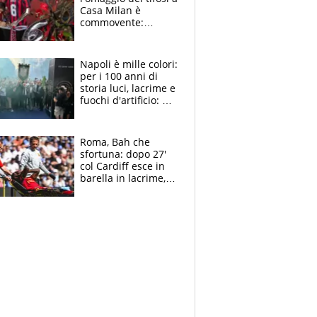
Casa Milan è
commovente:
maglie, bandiere,
sciarpe, lacrime e
bigliettini
Napoli è mille colori:
per i 100 anni di
storia luci, lacrime e
fuochi d'artificio: De
Laurentiis salta al
coro anti-Juve
Roma, Bah che
sfortuna: dopo 27'
col Cardiff esce in
barella in lacrime,
Dybala rigore da
schiaffi, i giallorossi
prendono 3 gol in
45'