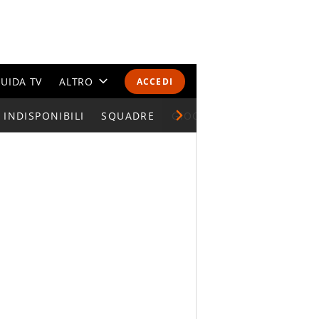
UIDA TV
ALTRO
ACCEDI
INDISPONIBILI
CALENDARI E CLASSIFICHE
SQUADRE
GIOCATORI SERIE A
ALTRI SPORT
MONDIALI 2026
OLIMPIADI
GOSSIP
LIFESTYLE