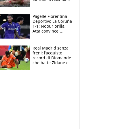
allenamenti fermi,
cosa succede
adesso
Pagelle Fiorentina-
Deportivo La Coruña
1-1: Ndour brilla,
Atta convince.
Pongracic rovina
tutto nel finale
Real Madrid senza
freni: l’acquisto
record di Diomande
che batte Zidane e
Ronaldo. Vinicius
rinnova: le cifre