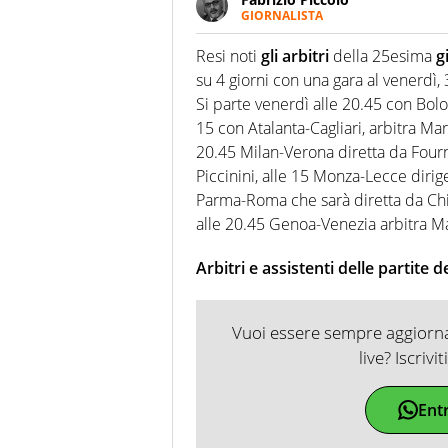
GIORNALISTA
Nella sua carriera ha seguito 
agenzie e testate. Esperienza
Resi noti
gli arbitri
della 25esima
g
prevalentemente di calcio
su 4 giorni con una gara al venerdì,
Si parte venerdì alle 20.45 con Bolog
15 con Atalanta-Cagliari, arbitra Marc
20.45 Milan-Verona diretta da Four
Piccinini, alle 15 Monza-Lecce dirig
Parma-Roma che sarà diretta da Chiff
alle 20.45 Genoa-Venezia arbitra Mar
Arbitri e assistenti delle partite 
Vuoi essere sempre aggiornat
live? Iscrivi
Ent