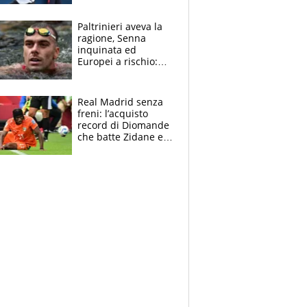
Borges, ma sono
felice del mio livello"
Paltrinieri aveva la
ragione, Senna
inquinata ed
Europei a rischio:
allenamenti fermi,
cosa succede
adesso
Real Madrid senza
freni: l’acquisto
record di Diomande
che batte Zidane e
Ronaldo. Vinicius
rinnova: le cifre