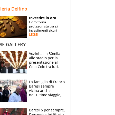
STORIE
lleria Delfino
SPECIALI
Investire in oro
L’oro torna
ESPERTI
protagonista tra gli
investimenti sicuri
LEGGI
CONTATTI
ME GALLERY
Vozinha, in 30mila
allo stadio per la
presentazione al
Colo-Colo tra luci,
spettacolo, elicotteri
e paracadutisti
La famiglia di Franco
Baresi sempre
vicina anche
nell'ultimo viaggio,
la moglie Maura, i
figli e i suoi cari
circondati
Baresi 6 per sempre,
dall'affetto dei tifosi
l'omaggio dei tifosi a