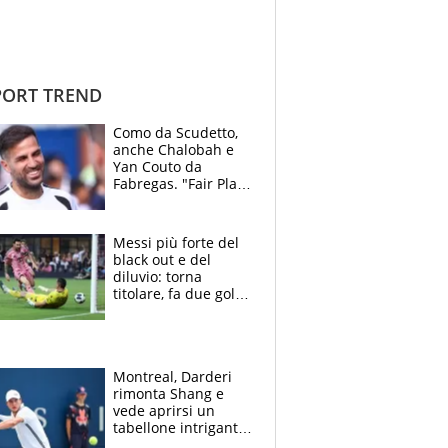
ORT TREND
Como da Scudetto,
anche Chalobah e
Yan Couto da
Fabregas. "Fair Play
Finanziario?
Pagheremo la
multa"
Messi più forte del
black out e del
diluvio: torna
titolare, fa due gol e
un assist e trascina
l'Inter Miami, altro
che ritiro
Montreal, Darderi
rimonta Shang e
vede aprirsi un
tabellone intrigante:
"Penso solo a