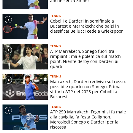
anche senza Sinner
TENNIS
Cobolli e Darderi in semifinale a
Bucarest e Marrakech: che balzi in
classifica! Bellucci cede a Griekspoor
TENNIS
ATP Marrakech, Sonego fuori tra i
rimpianti: ma è polemica sul match
point. Niente derby con Darderi ai
quarti
TENNIS
Marrakech, Darderi redivivo sul rosso:
possibile quarto con Sonego. Prima
vittoria ATP nel 2025 per Cobolli a
Bucarest
TENNIS
ATP 250 Marrakech: Fognini si fa male
alla caviglia, fa festa Collignon.
Mercoledì Sonego e Darderi per la
riscossa