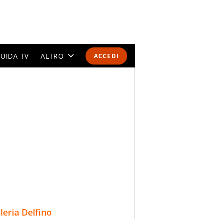
UIDA TV
ALTRO
ACCEDI
CALENDARI E CLASSIFICHE
ALTRI SPORT
MONDIALI 2026
OLIMPIADI
GOSSIP
LIFESTYLE
lleria Delfino