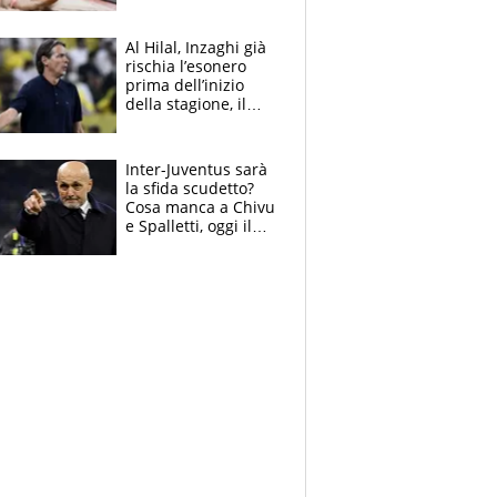
Eugene. Castellani
da record, Succo in
finale
Al Hilal, Inzaghi già
rischia l’esonero
prima dell’inizio
della stagione, il
retroscena
Inter-Juventus sarà
la sfida scudetto?
Cosa manca a Chivu
e Spalletti, oggi il
primo antipasto