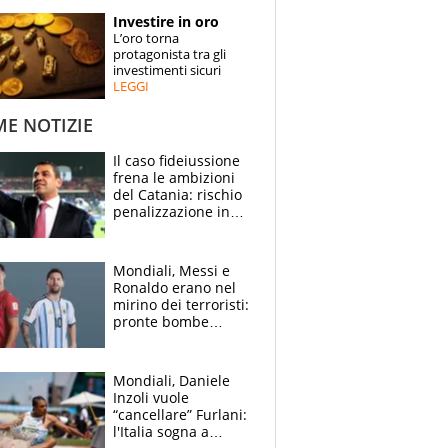
STORIE
Investire in oro
L’oro torna
SPECIALI
protagonista tra gli
investimenti sicuri
LEGGI
ESPERTI
ME NOTIZIE
CONTATTI
Il caso fideiussione
frena le ambizioni
del Catania: rischio
penalizzazione in
classifica, cosa
succede?
Mondiali, Messi e
Ronaldo erano nel
mirino dei terroristi:
pronte bombe
contro la Pulce
Mondiali, Daniele
Inzoli vuole
“cancellare” Furlani:
l'Italia sogna a