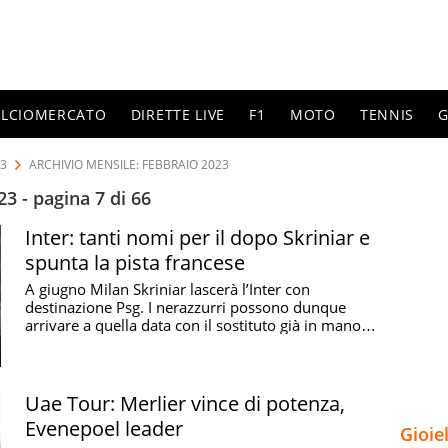
ALCIOMERCATO
DIRETTE LIVE
F1
MOTO
TENNIS
G
23
ARCHIVIO MENSILE: FEBBRAIO 2023
3 - pagina 7 di 66
Inter: tanti nomi per il dopo Skriniar e
spunta la pista francese
A giugno Milan Skriniar lascerà l’Inter con
destinazione Psg. I nerazzurri possono dunque
arrivare a quella data con il sostituto già in mano.
Si sta ...
Uae Tour: Merlier vince di potenza,
Evenepoel leader
Gioie