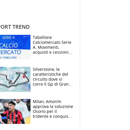
ORT TREND
Tabellone
Calciomercato Serie
A. Movimenti,
acquisti e cessioni:
estate 2026-27
Silverstone, le
caratteristiche del
circuito dove si
corre il Gp di Gran
Bretagna del
Motomondiale
Milan, Amorim
approva la soluzione
Osorio per il
tridente e conquista
Jashari: la frecciata
dello svizzero all'ex