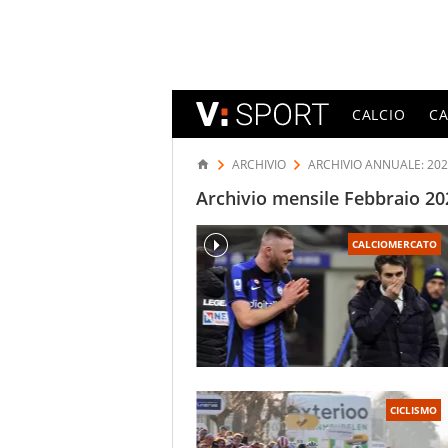
CALCIO
C
ARCHIVIO
ARCHIVIO ANNUALE: 20
Archivio mensile Febbraio 202
CALCIOMERCATO
CICLISMO