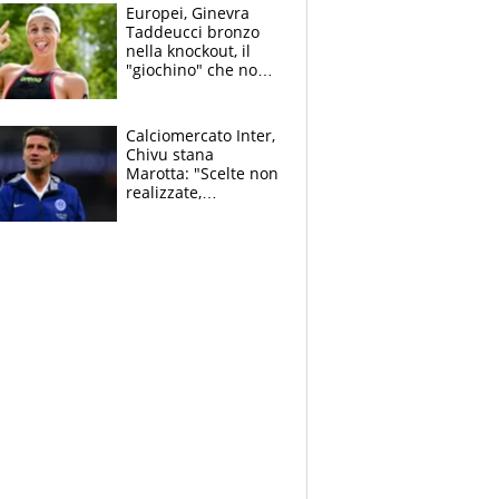
Allegri
Europei, Ginevra
Taddeucci bronzo
nella knockout, il
"giochino" che non
le piace: "La Senna?
Oggi era pulita"
Calciomercato Inter,
Chivu stana
Marotta: "Scelte non
realizzate,
dobbiamo
completare la
squadra"