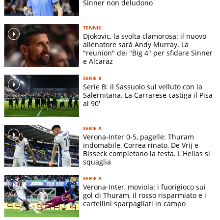
Sinner non deludono
TENNIS
Djokovic, la svolta clamorosa: il nuovo
allenatore sarà Andy Murray. La
"reunion" dei "Big 4" per sfidare Sinner
e Alcaraz
SERIE B
Serie B: il Sassuolo sul velluto con la
Salernitana. La Carrarese castiga il Pisa
al 90'
SERIE A
Verona-Inter 0-5, pagelle: Thuram
indomabile, Correa rinato, De Vrij e
Bisseck completano la festa. L'Hellas si
squaglia
SERIE A
Verona-Inter, moviola: i fuorigioco sui
gol di Thuram, il rosso risparmiato e i
cartellini sparpagliati in campo