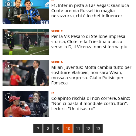
F1, Inter in pista a Las Vegas: Gianluca
Conte premia Russell in maglia
nerazzurra, chi è lo chef influencer
SERIE C
Per la Vis Pesaro di Stellone impresa
storica, Clotet e la Triestina a picco
verso la D, il Vicenza non si ferma più
SERIE A
Milan-Juventus: Motta cambia tutto per
sostituire Vlahovic, non sarà Weah,
mossa a sorpresa. Giallo Pulisic per
Fonseca
F1
Colapinto rischia di non correre, Sainz:
"Non ci basta il mondiale costruttori".
Leclerc: "Un disastro"
7
8
9
10
11
12
13