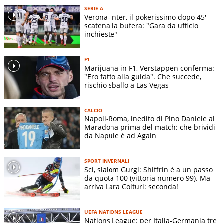
SERIE A
Verona-Inter, il pokerissimo dopo 45'
scatena la bufera: "Gara da ufficio
inchieste"
F1
Marijuana in F1, Verstappen conferma:
"Ero fatto alla guida". Che succede,
rischio sballo a Las Vegas
CALCIO
Napoli-Roma, inedito di Pino Daniele al
Maradona prima del match: che brividi
da Napule è ad Again
SPORT INVERNALI
Sci, slalom Gurgl: Shiffrin è a un passo
da quota 100 (vittoria numero 99). Ma
arriva Lara Colturi: seconda!
UEFA NATIONS LEAGUE
Nations League: per Italia-Germania tre