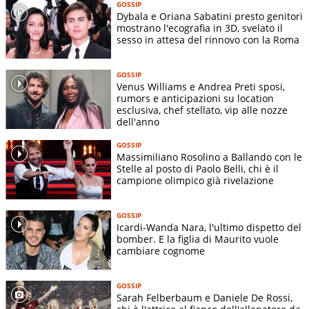
GOSSIP
Dybala e Oriana Sabatini presto genitori
mostrano l'ecografia in 3D, svelato il
sesso in attesa del rinnovo con la Roma
GOSSIP
Venus Williams e Andrea Preti sposi,
rumors e anticipazioni su location
esclusiva, chef stellato, vip alle nozze
dell'anno
GOSSIP
Massimiliano Rosolino a Ballando con le
Stelle al posto di Paolo Belli, chi è il
campione olimpico già rivelazione
GOSSIP
Icardi-Wanda Nara, l'ultimo dispetto del
bomber. E la figlia di Maurito vuole
cambiare cognome
GOSSIP
Sarah Felberbaum e Daniele De Rossi,