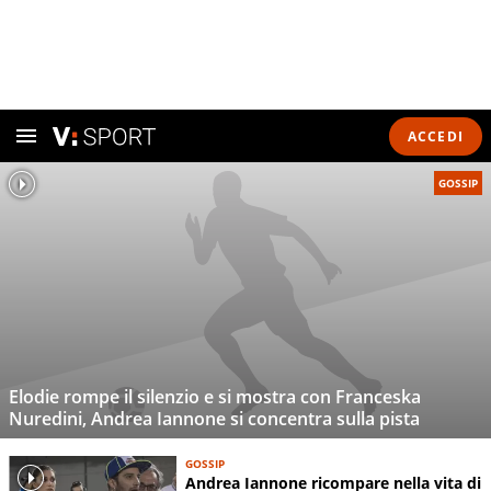
ACCEDI
GOSSIP
Elodie rompe il silenzio e si mostra con Franceska
Nuredini, Andrea Iannone si concentra sulla pista
GOSSIP
Andrea Iannone ricompare nella vita di