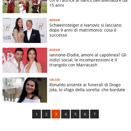
chi è l'attrice al fianco dell'allenatore da
15 anni
GOSSIP
Schweinsteiger e Ivanovic si lasciano
dopo 9 anni di matrimonio: cosa è
successo
GOSSIP
Iannone-Elodie, amore al capolinea? Gli
indizi social, le incomprensioni e il
triangolo con Marracash
CALCIO
Ronaldo assente ai funerali di Diogo
Jota, lo sfogo della sorella: che bordate
1
2
3
4
5
6
7