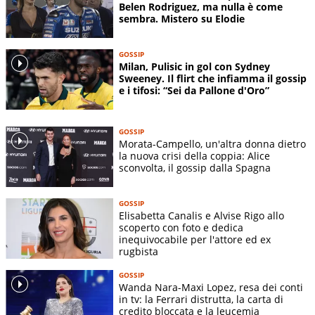
Belen Rodriguez, ma nulla è come
sembra. Mistero su Elodie
GOSSIP
Milan, Pulisic in gol con Sydney
Sweeney. Il flirt che infiamma il gossip
e i tifosi: “Sei da Pallone d'Oro”
GOSSIP
Morata-Campello, un'altra donna dietro
la nuova crisi della coppia: Alice
sconvolta, il gossip dalla Spagna
GOSSIP
Elisabetta Canalis e Alvise Rigo allo
scoperto con foto e dedica
inequivocabile per l'attore ed ex
rugbista
GOSSIP
Wanda Nara-Maxi Lopez, resa dei conti
in tv: la Ferrari distrutta, la carta di
credito bloccata e la leucemia