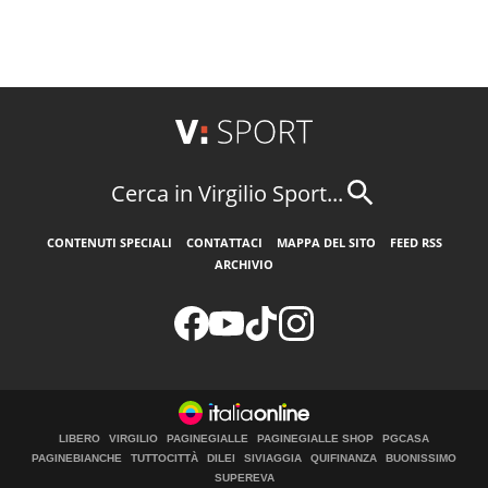
Cerca in Virgilio Sport...
CONTENUTI SPECIALI
CONTATTACI
MAPPA DEL SITO
FEED RSS
ARCHIVIO
LIBERO
VIRGILIO
PAGINEGIALLE
PAGINEGIALLE SHOP
PGCASA
PAGINEBIANCHE
TUTTOCITTÀ
DILEI
SIVIAGGIA
QUIFINANZA
BUONISSIMO
SUPEREVA