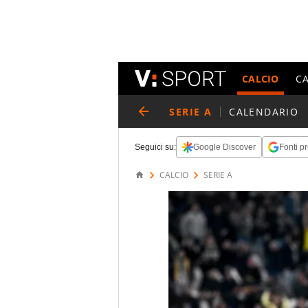
CALCIO
C
SERIE A
CALENDARIO
Seguici su:
Google Discover
Fonti pr
CALCIO
SERIE A