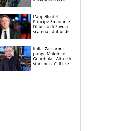
L'appello del
Principe Emanuele
Filiberto di Savoia
scatena i dubbi dei
tifosi: "E' una
trappola"
Italia, Zazzaroni
punge Maldini e
Guardiola: “Altro che
stanchezza”. Il like
di Mancini e le
polemiche sui social