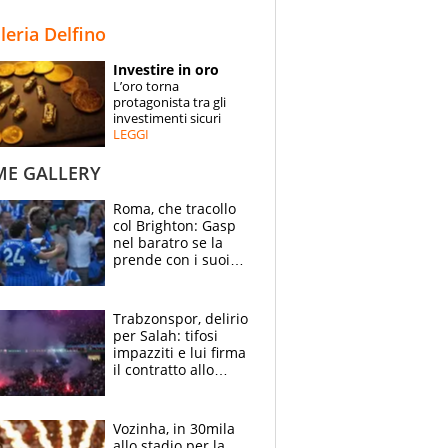
STORIE
lleria Delfino
SPECIALI
Investire in oro
L’oro torna
ESPERTI
protagonista tra gli
investimenti sicuri
LEGGI
CONTATTI
ME GALLERY
Roma, che tracollo
col Brighton: Gasp
nel baratro se la
prende con i suoi
cambiando tutti
Trabzonspor, delirio
per Salah: tifosi
impazziti e lui firma
il contratto allo
stadio
Vozinha, in 30mila
allo stadio per la