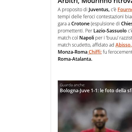
Arbitri, Mourinho ritrov
A proposito di
Juventus,
c’è
Fourn
tempi delle feroci contestazioni bi
gara a
Crotone
(espulsione di
Chie
promettenti. Per
Lazio-Sassuolo
c’
match col
Napoli
per i ‘buuu’ razzist
match scudetto, affidato ad
Abisso.
Monza-Roma
Chiffi:
fu ferocement
Roma-Atalanta.
Bologna-Juve 1-1: le foto della sf