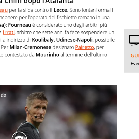
a Chiffi dopo l’Atalanta
eau
per la sfida contro il
Lecce
. Sono lontani ormai i
anconere per l’operato del fischietto romano in una
sa): Fourneau
è considerato uno degli arbitri più
è
Irrati
, arbitro che sette anni fa fece sospendere un
i a indirizzo di
Koulibaly. Udinese-Napoli,
possibile
Per
Milan-Cremonese
designato
Pairetto
, per
e contestato da
Mourinho
al termine dell’ultimo
GUI
Even
ida