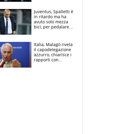
Juventus, Spalletti è
in ritardo ma ha
avuto solo mezza
bici, per pedalare
serve altro: i nodi
cruciali
Italia, Malagò rivela
il capodelegazione
azzurro, chiarisce i
rapporti con
Mancini e Conte e si
schiera su caso
Infantino