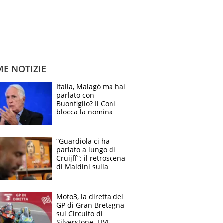
ME NOTIZIE
Italia, Malagò ma hai
parlato con
Buonfiglio? Il Coni
blocca la nomina di
Diana Bianchedi
“Guardiola ci ha
parlato a lungo di
Cruijff”: il retroscena
di Maldini sulla
Nazionale e sul
sogno interrotto
Moto3, la diretta del
GP di Gran Bretagna
sul Circuito di
Silverstone. LIVE