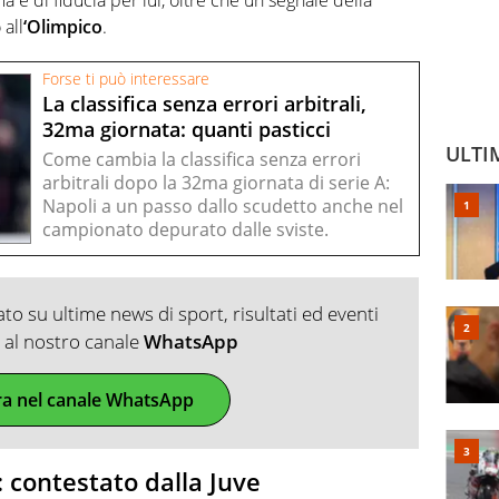
 all
‘Olimpico
.
Forse ti può interessare
La classifica senza errori arbitrali,
32ma giornata: quanti pasticci
ULTI
Come cambia la classifica senza errori
arbitrali dopo la 32ma giornata di serie A:
Napoli a un passo dallo scudetto anche nel
campionato depurato dalle sviste.
o su ultime news di sport, risultati ed eventi
ti al nostro canale
WhatsApp
ra nel canale WhatsApp
: contestato dalla Juve