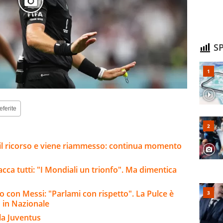
SP
eferite
e il ricorso e viene riammesso: continua momento
acca tutti: "I Mondiali un trionfo". Ma dimentica
ro con Messi: "Parlami con rispetto". La Pulce è
o in Nazionale
la Juventus