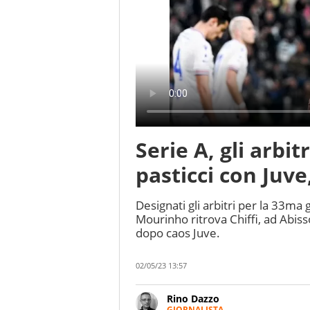
Serie A, gli arbi
pasticci con Juve
Designati gli arbitri per la 33ma 
Mourinho ritrova Chiffi, ad Abiss
dopo caos Juve.
02/05/23 13:57
Rino Dazzo
GIORNALISTA