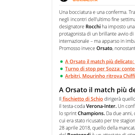
Se mai ci fosse modo di traslare
farebbe parte. Non si perde un
Una bocciatura e una conferma. Tra i 
curve
negli incontri dell’ultimo fine setti
designatore
Rocchi
ha imposto una p
protagonista di un brillante avvio d
internazionale – ma apparso in imb
Promosso invece
Orsato
, nonostan
A Orsato il match più delicato:
Turno di stop per Sozza: conte
Arbitri, Mourinho ritrova Chiff
A Orsato il match più d
Il
fischietto di Schio
dirigerà quell
il testa-coda
Verona-Inter.
Un confr
lo sprint
Champions.
Da due anni, 
cui era stato ricusato per tre stagi
28 aprile 2018, quello della mancat
del
Bentegodi
è un attestato di stim