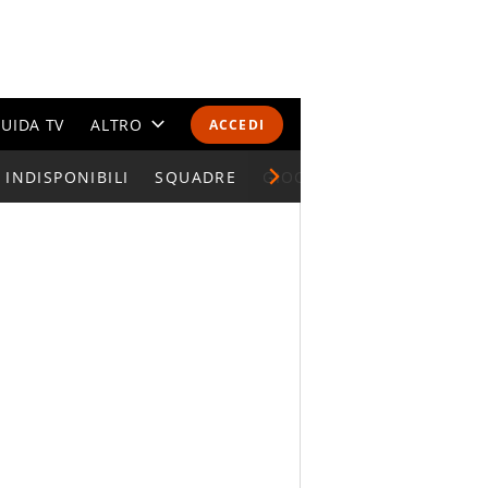
UIDA TV
ALTRO
ACCEDI
INDISPONIBILI
CALENDARI E CLASSIFICHE
SQUADRE
GIOCATORI SERIE A
ALTRI SPORT
MONDIALI 2026
OLIMPIADI
GOSSIP
LIFESTYLE