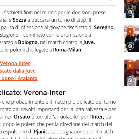
 il glossario del calcio in una nicchia di esperti, lui ne
a svista arbitrale né gli umori social del mondo delle
fischietti finiti nel mirino per le decisioni prese
mana, è
Sozza
a beccarsi un turno di stop. Il
ausa di riflessione al giovane fischietto di
Seregno,
i stagione – culminato con la promozione a
arazzo a
Bologna,
nel match contro la
Juve.
te le polemiche legate a
Roma-Milan.
 Verona-Inter
stato dalla Juve
i dopo l'Atalanta
elicato: Verona-Inter
o che probabilmente è il match più delicato del turno,
onto dai risvolti importanti per la lotta salvezza e per
ormai,
Orsato
è tornato “arruolabile” per l’
Inter,
da
oni dopo le polemiche per la direzione del match del
a espulsione di
Pjanic.
La designazione per il match
a e di fiducia per lui, oltre che un segnale della