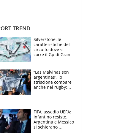
ORT TREND
Silverstone, le
caratteristiche del
circuito dove si
corre il Gp di Gran
Bretagna del
Motomondiale
“Las Malvinas son
argentinas”, lo
striscione compare
anche nel rugby:
dopo Messi e
compagni ormai è
un caso
FIFA, assedio UEFA:
Infantino resiste.
Argentina e Messico
si schierano,
CONCACAF spaccata