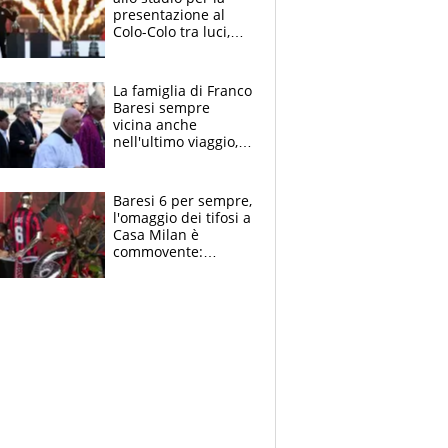
presentazione al
Colo-Colo tra luci,
spettacolo, elicotteri
e paracadutisti
La famiglia di Franco
Baresi sempre
vicina anche
nell'ultimo viaggio,
la moglie Maura, i
figli e i suoi cari
circondati
Baresi 6 per sempre,
dall'affetto dei tifosi
l'omaggio dei tifosi a
Casa Milan è
commovente:
maglie, bandiere,
sciarpe, lacrime e
bigliettini