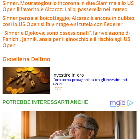
Sinner, Mouratoglou lo incorona in due Slam ma allo US
Open il favorito è Alcaraz. Laila, passerella nel museo
Sinner pensa al boicottaggio, Alcaraz è ancora in dubbio,
così lo US Open si fa vintage e si tutela con Federer
“Sinner e Djokovic sono ossessionati”, la rivelazione di
Panichi. Jannik, ansia per il ginocchio e il rischio agli US
Open
Gioielleria Delfino
Investire in oro
L’oro torna protagonista tra gli investimenti
sicuri
LEGGI