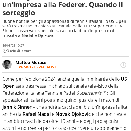
un’impresa alla Federer. Quando il
sorteggio
Buone notizie per gli appassionati di tennis italiani, lo US Open
sarà trasmesso in chiaro sul canale della FITP Supertennis Tv.
Sinner l'osservato speciale, va a caccia di un'impresa mai
riuscita a Nadal e Djokovic
16/08/25 19:27
3 min di lettura
Matteo Morace
LIVE SPORT SPECIALIST
La multimedialità quale approccio personale e
professionale. Ama raccontare lo sport focalizzando ogni
Come per l’edizione 2024, anche quella imminente dello
US
attenzione sul tempo reale: la verità della dirette non
Open
sarà trasmessa in chiaro sul canale televisivo della
sono opinioni ma fatti
Federazione Italiana Tennis e Padel
Supertennis Tv
. Gli
appassionati italiani potranno quindi guardare i match di
Jannik Sinner
– che andrà a caccia del bis, un’impresa fallita
anche da
Rafael Nadal
e
Novak Djokovic
e che non riesce
in ambito maschile da oltre 15 anni – e degli protagonisti
azzurri e non senza per forza sottoscrivere un abbonamento