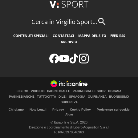
Cerca in Virgilio Sport...
CONTENUTI SPECIALI
CONTATTACI
MAPPA DEL SITO
FEED RSS
ARCHIVIO
LIBERO
VIRGILIO
PAGINEGIALLE
PAGINEGIALLE SHOP
PGCASA
PAGINEBIANCHE
TUTTOCITTÀ
DILEI
SIVIAGGIA
QUIFINANZA
BUONISSIMO
SUPEREVA
Chi siamo
Note Legali
Privacy
Cookie Policy
Preferenze sui cookie
Aiuto
© Italiaonline S.p.A. 2026
Direzione e coordinamento di Libero Acquisition S.á r.l.
P. IVA 03970540963