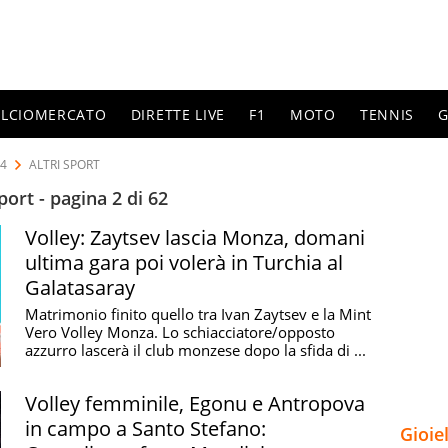
ALCIOMERCATO
DIRETTE LIVE
F1
MOTO
TENNIS
G
24
ALTRI SPORT
port - pagina 2 di 62
Volley: Zaytsev lascia Monza, domani
ultima gara poi volerà in Turchia al
Galatasaray
Matrimonio finito quello tra Ivan Zaytsev e la Mint
Vero Volley Monza. Lo schiacciatore/opposto
azzurro lascerà il club monzese dopo la sfida di ...
Volley femminile, Egonu e Antropova
in campo a Santo Stefano:
Gioie