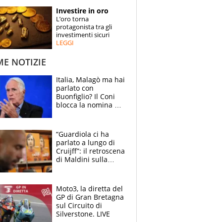
STORIE
Investire in oro
L’oro torna
SPECIALI
protagonista tra gli
investimenti sicuri
LEGGI
ESPERTI
ME NOTIZIE
CONTATTI
Italia, Malagò ma hai
parlato con
Buonfiglio? Il Coni
blocca la nomina di
Diana Bianchedi
“Guardiola ci ha
parlato a lungo di
Cruijff”: il retroscena
di Maldini sulla
Nazionale e sul
sogno interrotto
Moto3, la diretta del
GP di Gran Bretagna
sul Circuito di
Silverstone. LIVE