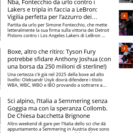
Nba, Fontecchio da urlo contro i
Lakers e tripla in faccia a LeBron:
Vigilia perfetta per l’azzurro dei
Pistons
Partita da urlo per Simone Fontecchio, che mette
letteralmente la sua firma sulla vittoria dei Detroit
Pistons contro i Los Angeles Lakers di LeBron ...
Boxe, altro che ritiro: Tyson Fury
potrebbe sfidare Anthony Joshua (con
una borsa da 250 milioni di sterline!)
Una certezza c’è già nel 2025 della boxe ad alto
livello: Oleksandr Usyk dovrà difendere i titolo
WBA, WBC, WBO e IBO provando a sottrarre a
Daniel ...
Sci alpino, l’Italia a Semmering senza
Goggia ma con la speranza Collomb.
De Chiesa bacchetta Brignone
Altro weekend di gare per l’Italia dello sci che dà
appuntamento a Semmering in Austria dove sono