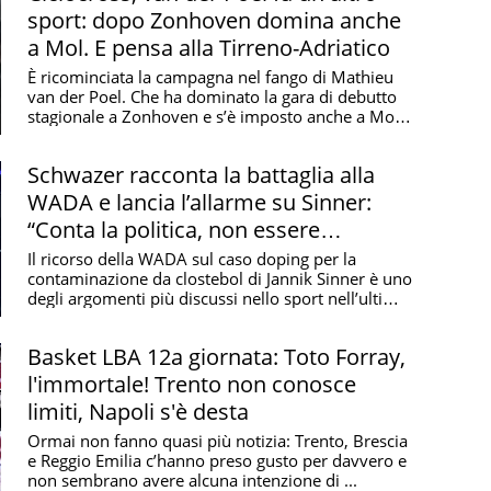
sport: dopo Zonhoven domina anche
a Mol. E pensa alla Tirreno-Adriatico
È ricominciata la campagna nel fango di Mathieu
van der Poel. Che ha dominato la gara di debutto
stagionale a Zonhoven e s’è imposto anche a Mol
nella ...
Schwazer racconta la battaglia alla
WADA e lancia l’allarme su Sinner:
“Conta la politica, non essere
innocenti”
Il ricorso della WADA sul caso doping per la
contaminazione da clostebol di Jannik Sinner è uno
degli argomenti più discussi nello sport nell’ultimo
...
Basket LBA 12a giornata: Toto Forray,
l'immortale! Trento non conosce
limiti, Napoli s'è desta
Ormai non fanno quasi più notizia: Trento, Brescia
e Reggio Emilia c’hanno preso gusto per davvero e
non sembrano avere alcuna intenzione di ...