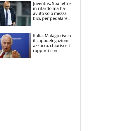
Juventus, Spalletti è
in ritardo ma ha
avuto solo mezza
bici, per pedalare
serve altro: i nodi
cruciali
Italia, Malagò rivela
il capodelegazione
azzurro, chiarisce i
rapporti con
Mancini e Conte e si
schiera su caso
Infantino