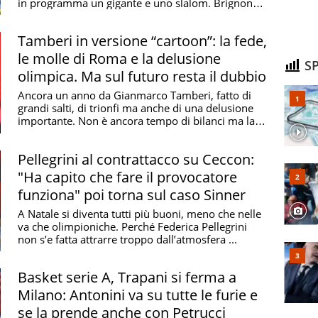
in programma un gigante e uno slalom. Brignone
cerca ...
Tamberi in versione “cartoon”: la fede,
le molle di Roma e la delusione
SP
olimpica. Ma sul futuro resta il dubbio
Ancora un anno da Gianmarco Tamberi, fatto di
grandi salti, di trionfi ma anche di una delusione
importante. Non è ancora tempo di bilanci ma la
fine ...
Pellegrini al contrattacco su Ceccon:
"Ha capito che fare il provocatore
funziona" poi torna sul caso Sinner
A Natale si diventa tutti più buoni, meno che nelle
va che olimpioniche. Perché Federica Pellegrini
non s’e fatta attrarre troppo dall’atmosfera ...
Basket serie A, Trapani si ferma a
Milano: Antonini va su tutte le furie e
se la prende anche con Petrucci