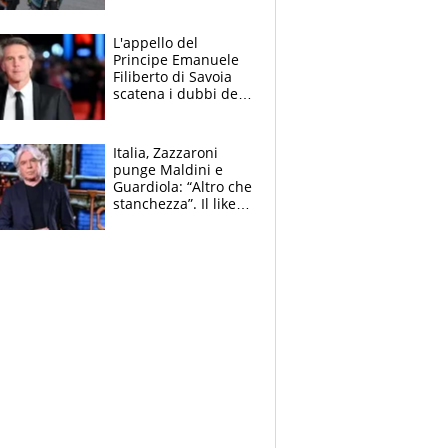
L'appello del
Principe Emanuele
Filiberto di Savoia
scatena i dubbi dei
tifosi: "E' una
trappola"
Italia, Zazzaroni
punge Maldini e
Guardiola: “Altro che
stanchezza”. Il like
di Mancini e le
polemiche sui social