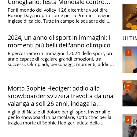
Conegliano, festa Mondiale contro
Talmassons
Per il mondo del volley il 26 dicembre vuol dire
Boxing Day, proprio come per la Premier League
inglese di calcio. Tutte in campo le squadre del ...
2024, un anno di sport in immagini: i
ULTI
momenti più belli dell'anno olimpico
Ripercorriamo in immagini il 2024 dello sport, un
anno capace di regalare grandi emozioni, tra
successi, Olimpiadi, personaggi, momenti, addii e
...
Morta Sophie Hediger: addio alla
snowboarder svizzera travolta da una
valanga a soli 26 anni, indaga la
polizia
Vigilia di Natale di dolore per gli sport invernali e
per lo snowboard in particolare, sotto choc per la
tragica morte di Sophie Hediger, atleta della ...