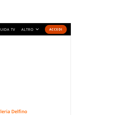
UIDA TV
ALTRO
ACCEDI
CALENDARI E CLASSIFICHE
ALTRI SPORT
MONDIALI 2026
OLIMPIADI
GOSSIP
LIFESTYLE
lleria Delfino