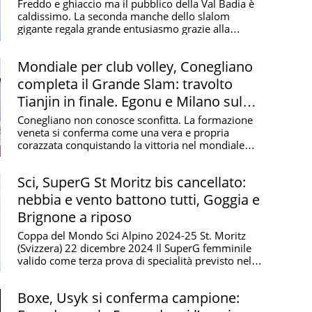
cannibale
Freddo e ghiaccio ma il pubblico della Val Badia è
caldissimo. La seconda manche dello slalom
gigante regala grande entusiasmo grazie alla
splendida ...
Mondiale per club volley, Conegliano
completa il Grande Slam: travolto
Tianjin in finale. Egonu e Milano sul
podio
Conegliano non conosce sconfitta. La formazione
veneta si conferma come una vera e propria
corazzata conquistando la vittoria nel mondiale
per club di ...
Sci, SuperG St Moritz bis cancellato:
nebbia e vento battono tutti, Goggia e
Brignone a riposo
Coppa del Mondo Sci Alpino 2024-25 St. Moritz
(Svizzera) 22 dicembre 2024 Il SuperG femminile
valido come terza prova di specialità previsto nella
...
Boxe, Usyk si conferma campione: