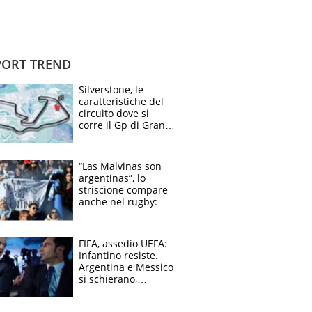
ORT TREND
Silverstone, le
caratteristiche del
circuito dove si
corre il Gp di Gran
Bretagna del
Motomondiale
“Las Malvinas son
argentinas”, lo
striscione compare
anche nel rugby:
dopo Messi e
compagni ormai è
un caso
FIFA, assedio UEFA:
Infantino resiste.
Argentina e Messico
si schierano,
CONCACAF spaccata