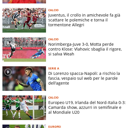
CALCIO
Juventus, il crollo in amichevole fa già
scattare le polemiche e torna il
tormentone Allegri
CALCIO
Norimberga-Juve 3-0, Motta perde
contro Klose: Vlahovic sbaglia il rigore,
si salva Weah
SERIE A
Di Lorenzo spacca-Napoli: a rischio la
fascia, vespaio sul web per le parole
dell’agente
CALCIO
Europeo U19, Irlanda del Nord-Italia 0-3:
Camarda show, azzurri in semifinale e
al Mondiale U20
EUROPEI