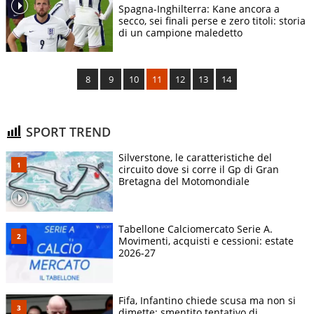
Spagna-Inghilterra: Kane ancora a
secco, sei finali perse e zero titoli: storia
di un campione maledetto
8
9
10
11
12
13
14
SPORT TREND
Silverstone, le caratteristiche del
circuito dove si corre il Gp di Gran
Bretagna del Motomondiale
Tabellone Calciomercato Serie A.
Movimenti, acquisti e cessioni: estate
2026-27
Fifa, Infantino chiede scusa ma non si
dimette: smentito tentativo di