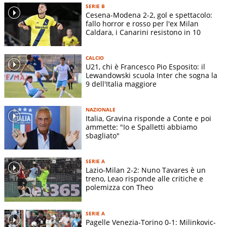
SERIE B
Cesena-Modena 2-2, gol e spettacolo:
fallo horror e rosso per l'ex Milan
Caldara, i Canarini resistono in 10
CALCIO
U21, chi è Francesco Pio Esposito: il
Lewandowski scuola Inter che sogna la
9 dell'Italia maggiore
NAZIONALE
Italia, Gravina risponde a Conte e poi
ammette: "Io e Spalletti abbiamo
sbagliato"
SERIE A
Lazio-Milan 2-2: Nuno Tavares è un
treno, Leao risponde alle critiche e
polemizza con Theo
SERIE A
Pagelle Venezia-Torino 0-1: Milinkovic-