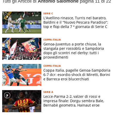
Tutti gli Articoli di
Antonio Salomone
pagina 11 di 22
SERIE C
L'Avellino rinasce, Turris nel baratro,
Baldini e il "Nuovo Pescara Paradiso":
top e flop della 7 ª giornata di Serie C
COPPA ITALIA
Genoa-Juventus a porte chiuse, la
stangata per rossoblù e Sampdoria
dopo gli scontri nel derby: tutti i
provvedimenti
COPPA ITALIA
Coppa Italia, pagelle Genoa-Sampdoria
6-7 dcr: esordio shock di Miretti, Borini
e Barreca eroi blucerchiati
SERIE A
Lecce-Parma 2-2, valzer di rossi e
impresa finale: Dorgu sembra Bale,
Bernabè geometra, Hainaut eroe