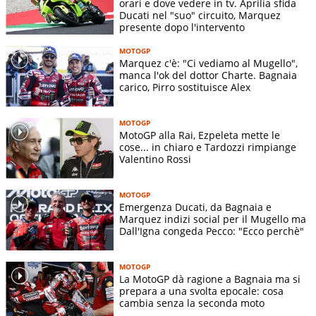
orari e dove vedere in tv. Aprilia sfida
Ducati nel "suo" circuito, Marquez
presente dopo l'intervento
MOTOGP
Marquez c'è: "Ci vediamo al Mugello",
manca l'ok del dottor Charte. Bagnaia
carico, Pirro sostituisce Alex
MOTOGP
MotoGP alla Rai, Ezpeleta mette le
cose... in chiaro e Tardozzi rimpiange
Valentino Rossi
MOTOGP
Emergenza Ducati, da Bagnaia e
Marquez indizi social per il Mugello ma
Dall'Igna congeda Pecco: "Ecco perchè"
MOTOGP
La MotoGP dà ragione a Bagnaia ma si
prepara a una svolta epocale: cosa
cambia senza la seconda moto