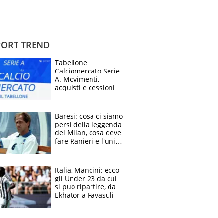
ORT TREND
Tabellone
Calciomercato Serie
A. Movimenti,
acquisti e cessioni:
estate 2026-27
Baresi: cosa ci siamo
persi della leggenda
del Milan, cosa deve
fare Ranieri e l'unico
neo di una carriera
immacolata
Italia, Mancini: ecco
gli Under 23 da cui
si può ripartire, da
Ekhator a Favasuli