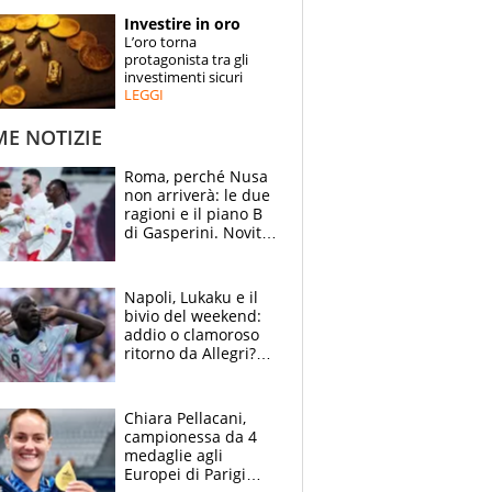
STORIE
Investire in oro
L’oro torna
SPECIALI
protagonista tra gli
investimenti sicuri
LEGGI
ESPERTI
ME NOTIZIE
CONTATTI
Roma, perché Nusa
non arriverà: le due
ragioni e il piano B
di Gasperini. Novità
su Pellegrini e
Cacciamani
Napoli, Lukaku e il
bivio del weekend:
addio o clamoroso
ritorno da Allegri?
Gli scenari
Chiara Pellacani,
campionessa da 4
medaglie agli
Europei di Parigi