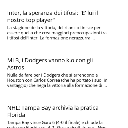
Inter, la speranza dei tifosi: "E' lui il
nostro top player"
La stagione della vittoria, del rilancio finisce per
essere quella che crea maggiori preoccupazioni tra
i tifosi dell’Inter. La formazione nerazzurra ...
MLB, i Dodgers vanno k.o con gli
Astros
Nulla da fare per i Dodgers che si arrendono a
Houston con Carlos Correa (che ha portato i suoi in
vantaggio) che nega la vittoria alla formazione di ...
NHL: Tampa Bay archivia la pratica
Florida
Tampa Bay vince Gara 6 (4-0 il finale) e chiude la
serie con Florida sul 4-2. Stesso risultato per i New