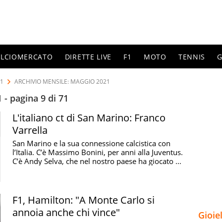
ALCIOMERCATO
DIRETTE LIVE
F1
MOTO
TENNIS
G
21
ARCHIVIO MENSILE: MAGGIO 2021
- pagina 9 di 71
L'italiano ct di San Marino: Franco
Varrella
San Marino e la sua connessione calcistica con
l’Italia. C’è Massimo Bonini, per anni alla Juventus.
C’è Andy Selva, che nel nostro paese ha giocato ...
F1, Hamilton: "A Monte Carlo si
annoia anche chi vince"
Gioie