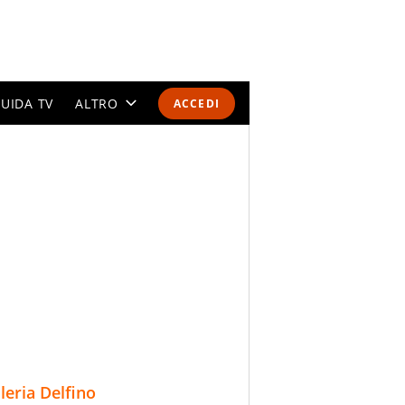
UIDA TV
ALTRO
ACCEDI
CALENDARI E CLASSIFICHE
ALTRI SPORT
MONDIALI 2026
OLIMPIADI
GOSSIP
LIFESTYLE
lleria Delfino