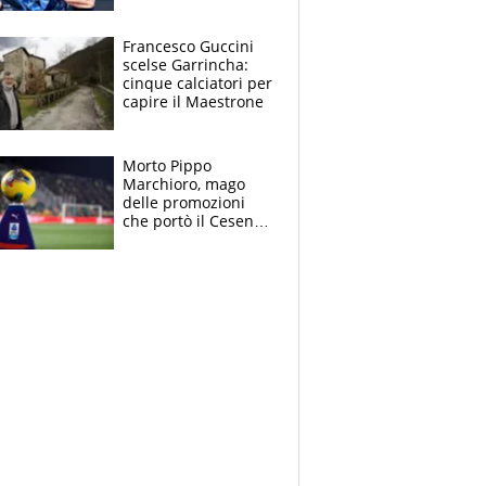
2026: papà
Giampaolo
giornalista, mamma
Francesco Guccini
Francesca
scelse Garrincha:
Insegnante e il
cinque calciatori per
fratello calciatore
capire il Maestrone
Morto Pippo
Marchioro, mago
delle promozioni
che portò il Cesena
in Europa e scoprì
per primo la classe
di Baresi