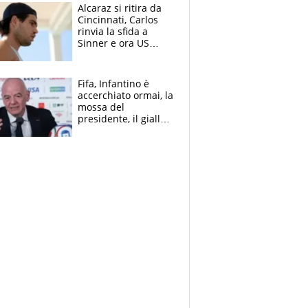
Alcaraz si ritira da
Cincinnati, Carlos
rinvia la sfida a
Sinner e ora US
Open di nuovo a
rischio
Fifa, Infantino è
accerchiato ormai, la
mossa del
presidente, il giallo
dimissioni e la verità
sulla telefonata a
Trump