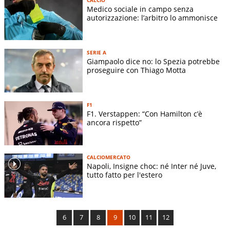
Medico sociale in campo senza
autorizzazione: l’arbitro lo ammonisce
SERIE A
Giampaolo dice no: lo Spezia potrebbe
proseguire con Thiago Motta
F1
F1. Verstappen: “Con Hamilton c’è
ancora rispetto”
CALCIOMERCATO
Napoli, Insigne choc: né Inter né Juve,
tutto fatto per l'estero
6
7
8
9
10
11
12