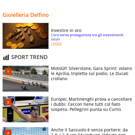
Gioielleria Delfino
Investire in oro
L’oro torna protagonista tra gli investimenti
sicuri
LEGGI
SPORT TREND
MotoGP, Silverstone, Gara Sprint: volano
le Aprilia, tripletta sul podio. Le Ducati
crollano
Europei, Martinenghi prova a cancellare
i dubbi: Ceccon tiene tutti col fiato
sospeso. Pellegrini punta su Curtis
Anche il Sassuolo è senza portiere: da
2-0 a 2-3 con l'Augsburg, Volpato non