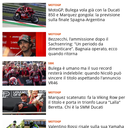
MOTOGP
MotoGP, Bulega vola già con la Ducati
850 e Marquez gongola: la previsione
sulla finale Spagna-Argentina
MOTOGP
Bezzecchi, l’ammissione dopo il
Sachsenring: “Un periodo da
dimenticare”. Bagnaia operato, ecco
quando ritorna
SBK
Bulega è umano ma il suo record
resterà indelebile: quando Nicolò può
vincere il titolo aspettando l'annuncio
VR46
MOTOGP
Marquez scatenato: fa la Viking Row per
il titolo e porta in trionfo Laura "Lalla"
Beretta. Chi è la SMM Ducati
MOTOGP
Valentino Rossi risale sulla sua Yamaha