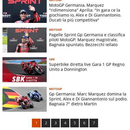
MotoGP Germania, Marquez
"ridimensiona" Aprilia: "In gara ce la
giochiamo io, Alex e Di Giannantonio.
Ducati la più competitiva"
MOTOGP
Pagelle Sprint Gp Germania e classifica
piloti MotoGP: Marquez magistrale,
Bagnaia spuntato, Bezzecchi iellato
SBK
Superbike diretta live Gara 1 GP Regno
Unito a Donnington
MOTOGP
Gp Germania: Marc Marquez domina la
Sprint, Alex e Di Giannantonio sul podio.
Bagnaia 7° dietro Martin
1
2
3
4
5
6
7