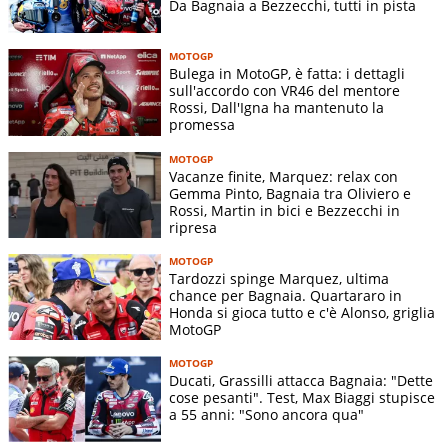
Da Bagnaia a Bezzecchi, tutti in pista
MOTOGP
Bulega in MotoGP, è fatta: i dettagli
sull'accordo con VR46 del mentore
Rossi, Dall'Igna ha mantenuto la
promessa
MOTOGP
Vacanze finite, Marquez: relax con
Gemma Pinto, Bagnaia tra Oliviero e
Rossi, Martin in bici e Bezzecchi in
ripresa
MOTOGP
Tardozzi spinge Marquez, ultima
chance per Bagnaia. Quartararo in
Honda si gioca tutto e c'è Alonso, griglia
MotoGP
MOTOGP
Ducati, Grassilli attacca Bagnaia: "Dette
cose pesanti". Test, Max Biaggi stupisce
a 55 anni: "Sono ancora qua"