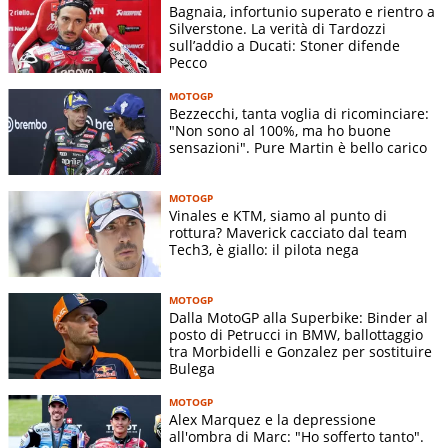
Bagnaia, infortunio superato e rientro a
Silverstone. La verità di Tardozzi
sull’addio a Ducati: Stoner difende
Pecco
MOTOGP
Bezzecchi, tanta voglia di ricominciare:
"Non sono al 100%, ma ho buone
sensazioni". Pure Martin è bello carico
MOTOGP
Vinales e KTM, siamo al punto di
rottura? Maverick cacciato dal team
Tech3, è giallo: il pilota nega
MOTOGP
Dalla MotoGP alla Superbike: Binder al
posto di Petrucci in BMW, ballottaggio
tra Morbidelli e Gonzalez per sostituire
Bulega
MOTOGP
Alex Marquez e la depressione
all'ombra di Marc: "Ho sofferto tanto".