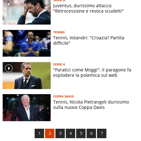
Juventus, durissimo attacco:
"Retrocessione e revoca scudetti"
TENNIS
Tennis, Volandri: "Croazia? Partita
difficile"
SERIE A
"Paratici come Moggi": il paragone fa
esplodere la polemica sul web
COPPA DAVIS
Tennis, Nicola Pietrangeli durissimo
sulla nuova Coppa Davis
1
2
3
4
5
6
7