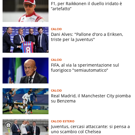
F1, per Raikkonen il duello iridato è
“artefatto”
CALCIO
Dani Alves: "Pallone d'oro a Eriksen,
triste per la Juventus"
CALCIO
FIFA, al via la sperimentazione sul
fuorigioco "semiautomatico"
CALCIO
Real Madrid, il Manchester City piomba
su Benzema
CALCIO ESTERO
Juventus, cercasi attaccante: si pensa a
uno scambio col Chelsea