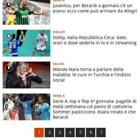
Juventus, per Berardi a gennaio c’è un
piano: ecco come può arrivare da Allegri
VOLLEY
Volley, Italia-Repubblica Ceca: date,
orari e dove vederla in tv e in streaming
CALCIO
Wanda Nara torna a parlare della
malattia: le cure in Turchia e l'indizio
social
SERIE A
Serie A, top e flop 6ª giornata: pagelle di
metà settimana col pieno di cattiveria.
Sommer pasticcione, Kvara rinato e che
Berardi
1
2
3
4
5
6
7