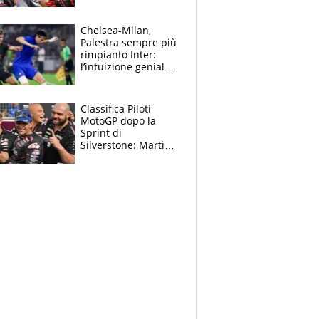
Bezzecchi: "Ho dato
tutto, spero di finire
la gara domani"
Chelsea-Milan,
Palestra sempre più
rimpianto Inter:
l’intuizione geniale
di Alonso fa esultare
anche Mancini
Classifica Piloti
MotoGP dopo la
Sprint di
Silverstone: Martin
sempre più leader,
Bezzecchi supera
Marquez