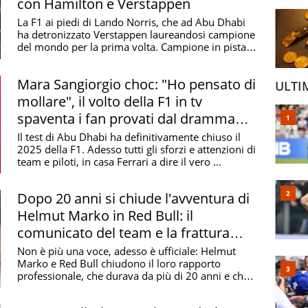
con Hamilton e Verstappen
La F1 ai piedi di Lando Norris, che ad Abu Dhabi
ha detronizzato Verstappen laureandosi campione
del mondo per la prima volta. Campione in pista,
ma ...
Mara Sangiorgio choc: "Ho pensato di
ULTI
mollare", il volto della F1 in tv
spaventa i fan provati dal dramma
Vanzini
Il test di Abu Dhabi ha definitivamente chiuso il
2025 della F1. Adesso tutti gli sforzi e attenzioni di
team e piloti, in casa Ferrari a dire il vero ...
Dopo 20 anni si chiude l'avventura di
Helmut Marko in Red Bull: il
comunicato del team e la frattura
insanabile
Non è più una voce, adesso è ufficiale: Helmut
Marko e Red Bull chiudono il loro rapporto
professionale, che durava da più di 20 anni e che
ha ...