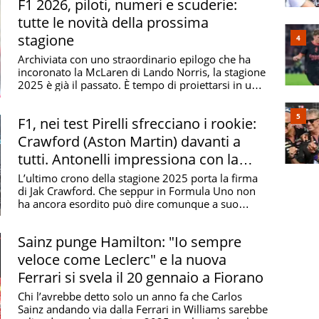
F1 2026, piloti, numeri e scuderie:
tutte le novità della prossima
stagione
Archiviata con uno straordinario epilogo che ha
incoronato la McLaren di Lando Norris, la stagione
2025 è già il passato. È tempo di proiettarsi in un
...
F1, nei test Pirelli sfrecciano i rookie:
Crawford (Aston Martin) davanti a
tutti. Antonelli impressiona con la
Mercedes 2026
L’ultimo crono della stagione 2025 porta la firma
di Jak Crawford. Che seppur in Formula Uno non
ha ancora esordito può dire comunque a suo
modo di ...
Sainz punge Hamilton: "Io sempre
veloce come Leclerc" e la nuova
Ferrari si svela il 20 gennaio a Fiorano
Chi l’avrebbe detto solo un anno fa che Carlos
Sainz andando via dalla Ferrari in Williams sarebbe