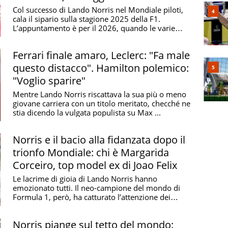
Col successo di Lando Norris nel Mondiale piloti,
cala il sipario sulla stagione 2025 della F1.
L’appuntamento è per il 2026, quando le varie
scuderie ...
Ferrari finale amaro, Leclerc: "Fa male
questo distacco". Hamilton polemico:
"Voglio sparire"
Mentre Lando Norris riscattava la sua più o meno
giovane carriera con un titolo meritato, checché ne
stia dicendo la vulgata populista su Max ...
Norris e il bacio alla fidanzata dopo il
trionfo Mondiale: chi è Margarida
Corceiro, top model ex di Joao Felix
Le lacrime di gioia di Lando Norris hanno
emozionato tutti. Il neo-campione del mondo di
Formula 1, però, ha catturato l’attenzione dei
media anche ...
Norris piange sul tetto del mondo: