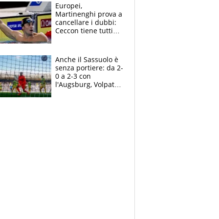
Europei,
Martinenghi prova a
cancellare i dubbi:
Ceccon tiene tutti
col fiato sospeso.
Pellegrini punta su
Curtis
Anche il Sassuolo è
senza portiere: da 2-
0 a 2-3 con
l'Augsburg, Volpato
non basta, che
errori di Muric