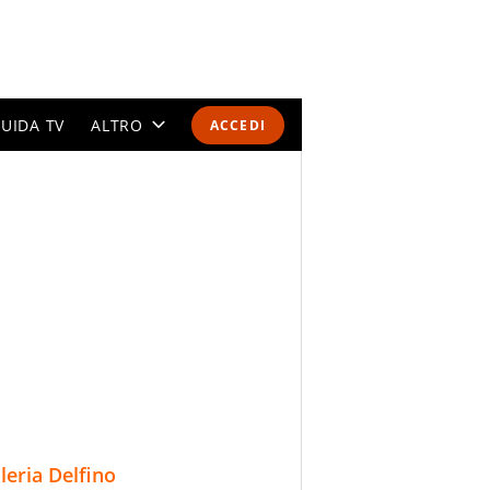
UIDA TV
ALTRO
ACCEDI
CALENDARI E CLASSIFICHE
ALTRI SPORT
MONDIALI 2026
OLIMPIADI
GOSSIP
LIFESTYLE
lleria Delfino