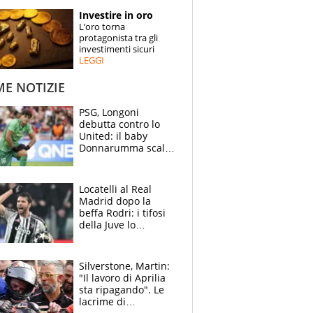
STORIE
Investire in oro
L’oro torna
SPECIALI
protagonista tra gli
investimenti sicuri
LEGGI
ESPERTI
ME NOTIZIE
CONTATTI
PSG, Longoni
debutta contro lo
United: il baby
Donnarumma scalza
Chevalier, Luis
Enrique l’ha rifatto
Locatelli al Real
Madrid dopo la
beffa Rodri: i tifosi
della Juve lo
“vendono” sui social,
cosa c’è di vero
Silverstone, Martin:
"Il lavoro di Aprilia
sta ripagando". Le
lacrime di