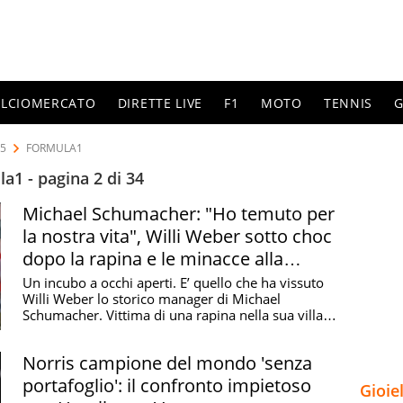
ALCIOMERCATO
DIRETTE LIVE
F1
MOTO
TENNIS
G
25
FORMULA1
a1 - pagina 2 di 34
Michael Schumacher: "Ho temuto per
la nostra vita", Willi Weber sotto choc
dopo la rapina e le minacce alla
moglie
Un incubo a occhi aperti. E’ quello che ha vissuto
Willi Weber lo storico manager di Michael
Schumacher. Vittima di una rapina nella sua villa in
cui ...
Norris campione del mondo 'senza
portafoglio': il confronto impietoso
Gioie