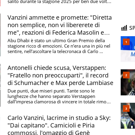
salito durante la stagione 2025 per ben due volte
...
Vanzini ammette e promette: "Diretta
non semplice, non vi libererete di
SP
me", reazioni di Federica Masolin e
Meda
Abu Dhabi è stato un ultimo Gran Premio della
stagione ricco di emozioni. Ce n’era una in più nel
sentire, nell’ascoltare la telecronaca di Carlo ...
Antonelli chiede scusa, Verstappen:
"Fratello non preoccuparti", il record
di Schumacher e Max perde Lambiase
Due punti, due miseri punti. Tante sono le
lunghezze che hanno separato Verstappen
dall’impresa clamorosa di vincere in totale rimonta
il suo 5° ...
Carlo Vanzini, lacrime in studio a Sky:
"Dai capitano". Camicioli e Piria
commossi, l'omaggio di Genè