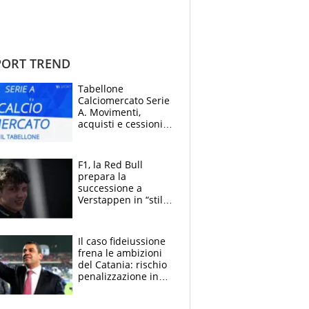
ORT TREND
Tabellone
Calciomercato Serie
A. Movimenti,
acquisti e cessioni:
estate 2026-27
F1, la Red Bull
prepara la
successione a
Verstappen in “stile
Antonelli”. Colapinto
derubato, che
attacco all’Italia
Il caso fideiussione
frena le ambizioni
del Catania: rischio
penalizzazione in
classifica, cosa
succede?