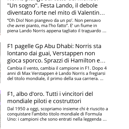
"Un sogno". Festa Lando, il debole
diventato forte nel mito di Valentino
Rossi
“Oh Dio! Non piangevo da un po’. Non pensavo
che avrei pianto, ma l’ho fatto”. E’ un fiume in
piena Lando Norris appena tagliato il traguardo del
Gran ...
F1 pagelle Gp Abu Dhabi: Norris sta
lontano dai guai, Verstappen non
gioca sporco. Sprazzi di Hamilton e
Leclerc
Cambia il vento, cambia il campione in F1. Dopo 4
anni di Max Verstappen è Lando Norris a fregiarsi
del titolo mondiale, il primo della sua carriera. ...
F1, albo d'oro. Tutti i vincitori del
mondiale piloti e costruttori
Dal 1950 a oggi, scopriamo insieme chi è riuscito a
conquistare l’ambito titolo mondiale di Formula
Uno: i campioni che sono entrati nella leggenda e
...