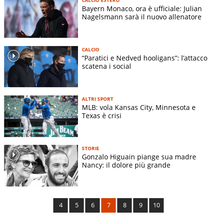
Bayern Monaco, ora è ufficiale: Julian
Nagelsmann sarà il nuovo allenatore
CALCIO
“Paratici e Nedved hooligans”: l’attacco
scatena i social
ALTRI SPORT
MLB: vola Kansas City, Minnesota e
Texas è crisi
STORIE
Gonzalo Higuain piange sua madre
Nancy: il dolore più grande
4
5
6
7
8
9
10