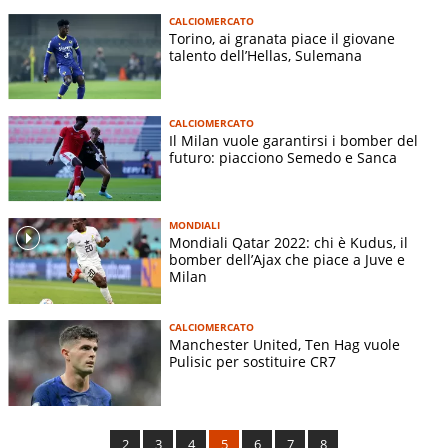
CALCIOMERCATO
Torino, ai granata piace il giovane
talento dell’Hellas, Sulemana
CALCIOMERCATO
Il Milan vuole garantirsi i bomber del
futuro: piacciono Semedo e Sanca
MONDIALI
Mondiali Qatar 2022: chi è Kudus, il
bomber dell’Ajax che piace a Juve e
Milan
CALCIOMERCATO
Manchester United, Ten Hag vuole
Pulisic per sostituire CR7
2
3
4
5
6
7
8