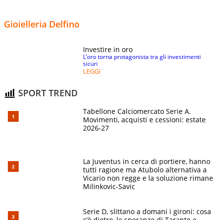
Gioielleria Delfino
Investire in oro
L’oro torna protagonista tra gli investimenti
sicuri
LEGGI
SPORT TREND
Tabellone Calciomercato Serie A.
Movimenti, acquisti e cessioni: estate
2026-27
La Juventus in cerca di portiere, hanno
tutti ragione ma Atubolo alternativa a
Vicario non regge e la soluzione rimane
Milinkovic-Savic
Serie D, slittano a domani i gironi: cosa
c’è dietro, le speranze di Taranto e