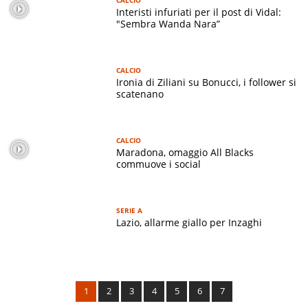
Interisti infuriati per il post di Vidal:
"Sembra Wanda Nara”
CALCIO
Ironia di Ziliani su Bonucci, i follower si
scatenano
CALCIO
Maradona, omaggio All Blacks
commuove i social
SERIE A
Lazio, allarme giallo per Inzaghi
1
2
3
4
5
6
7