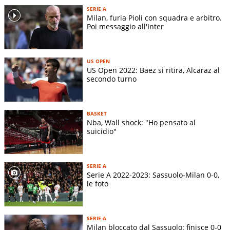
SERIE A
Milan, furia Pioli con squadra e arbitro.
Poi messaggio all'Inter
US OPEN
US Open 2022: Baez si ritira, Alcaraz al
secondo turno
BASKET
Nba, Wall shock: "Ho pensato al
suicidio"
SERIE A
Serie A 2022-2023: Sassuolo-Milan 0-0,
le foto
SERIE A
Milan bloccato dal Sassuolo: finisce 0-0