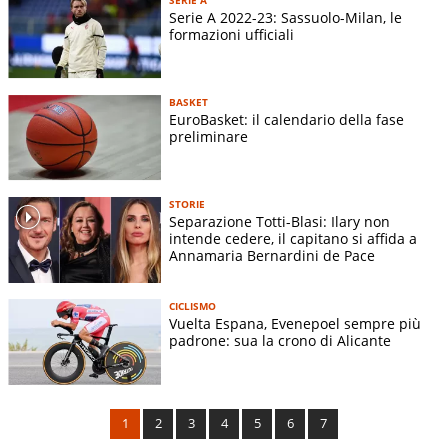
Serie A 2022-23: Sassuolo-Milan, le
formazioni ufficiali
BASKET
EuroBasket: il calendario della fase
preliminare
STORIE
Separazione Totti-Blasi: Ilary non
intende cedere, il capitano si affida a
Annamaria Bernardini de Pace
CICLISMO
Vuelta Espana, Evenepoel sempre più
padrone: sua la crono di Alicante
1
2
3
4
5
6
7