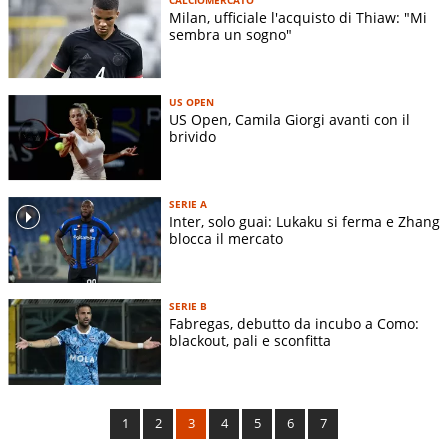
Milan, ufficiale l'acquisto di Thiaw: "Mi
sembra un sogno"
US OPEN
US Open, Camila Giorgi avanti con il
brivido
SERIE A
Inter, solo guai: Lukaku si ferma e Zhang
blocca il mercato
SERIE B
Fabregas, debutto da incubo a Como:
blackout, pali e sconfitta
1
2
3
4
5
6
7