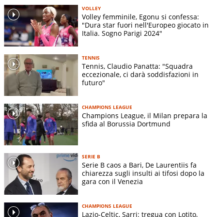
VOLLEY
Volley femminile, Egonu si confessa:
"Dura star fuori nell'Europeo giocato in
Italia. Sogno Parigi 2024"
TENNIS
Tennis, Claudio Panatta: "Squadra
eccezionale, ci darà soddisfazioni in
futuro"
CHAMPIONS LEAGUE
Champions League, il Milan prepara la
sfida al Borussia Dortmund
SERIE B
Serie B caos a Bari, De Laurentiis fa
chiarezza sugli insulti ai tifosi dopo la
gara con il Venezia
CHAMPIONS LEAGUE
Lazio-Celtic, Sarri: tregua con Lotito,