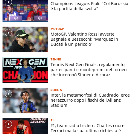
Champions League, Pioli: "Col Borussia
è la partita della svolta"
MOTOGP
MotoGP, Valentino Rossi avverte
Bagnaia e Bezzecchi: “Marquez in
Ducati è un pericolo”
TENNIS
Tennis Next Gen Finals: regolamento,
partecipanti e montepremi del torneo
che incoronò Sinner e Alcaraz
SERIE A
Inter, la metamorfosi di Cuadrado: eroe
nerazzurro dopo i fischi dell’Allianz
Stadium
F1
F1, team radio Leclerc: Charles cuore
Ferrari ma la sua ultima richiesta è