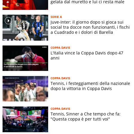
gelata dal muretto e lui ci resta male
SERIE A
Juve-Inter: il giorno dopo si gioca sui
social tra docce non funzionanti, i fischi
a Cuadrado e i dolori di Barella
COPPA DAVIS
L'Italia vince la Coppa Davis dopo 47
anni
COPPA DAVIS
Tennis, i festeggiamenti della nazionale
dopo la vittoria in Coppa Davis
COPPA DAVIS
Tennis, Sinner a Che tempo che fa:
"Questa coppa è per tutti voi"