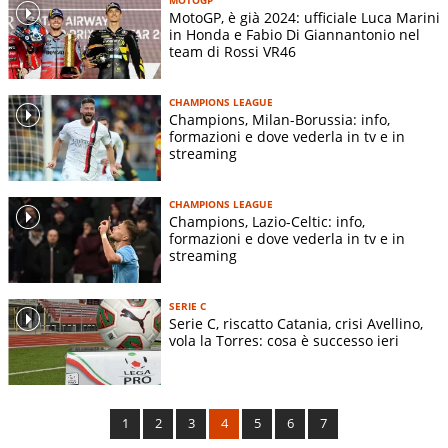
MotoGP, è già 2024: ufficiale Luca Marini
in Honda e Fabio Di Giannantonio nel
team di Rossi VR46
CHAMPIONS LEAGUE
Champions, Milan-Borussia: info,
formazioni e dove vederla in tv e in
streaming
CHAMPIONS LEAGUE
Champions, Lazio-Celtic: info,
formazioni e dove vederla in tv e in
streaming
SERIE C
Serie C, riscatto Catania, crisi Avellino,
vola la Torres: cosa è successo ieri
1
2
3
4
5
6
7