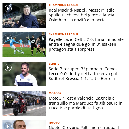
CHAMPIONS LEAGUE
Real Madrid-Napoli, Mazzarri stile
Spalletti: chiede bel gioco e lancia
Osimhen. La novità è in porta
CHAMPIONS LEAGUE
Pagelle Lazio-Celtic 2-0: furia Immobile,
entra e segna due gol in 3', Isaksen
protagonista a sorpresa
SERIE B
Serie B recuperi 3° giornata: Como-
Lecco 0-0, derby del Lario senza gol.
Sudtirol-Brescia 1-1: Tait e Borrelli
MOTOGP
MotoGP Test a Valencia, Bagnaia è
tranquillo ma Marquez fa già paura in
Ducati: le parole di Dall’Igna
NUOTO
Nuoto, Gregorio Paltrinieri strappa il