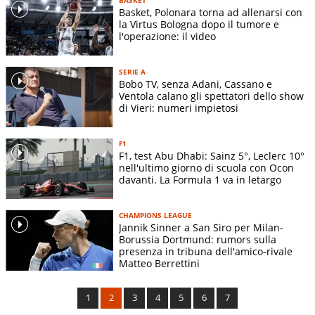
Basket, Polonara torna ad allenarsi con
la Virtus Bologna dopo il tumore e
l'operazione: il video
SERIE A
Bobo TV, senza Adani, Cassano e
Ventola calano gli spettatori dello show
di Vieri: numeri impietosi
F1
F1, test Abu Dhabi: Sainz 5°, Leclerc 10°
nell'ultimo giorno di scuola con Ocon
davanti. La Formula 1 va in letargo
CHAMPIONS LEAGUE
Jannik Sinner a San Siro per Milan-
Borussia Dortmund: rumors sulla
presenza in tribuna dell'amico-rivale
Matteo Berrettini
1
2
3
4
5
6
7