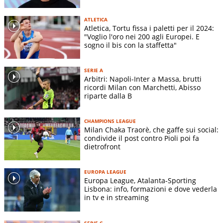
ATLETICA
Atletica, Tortu fissa i paletti per il 2024:
"Voglio l'oro nei 200 agli Europei. E
sogno il bis con la staffetta"
SERIE A
Arbitri: Napoli-Inter a Massa, brutti
ricordi Milan con Marchetti, Abisso
riparte dalla B
CHAMPIONS LEAGUE
Milan Chaka Traorè, che gaffe sui social:
condivide il post contro Pioli poi fa
dietrofront
EUROPA LEAGUE
Europa League, Atalanta-Sporting
Lisbona: info, formazioni e dove vederla
in tv e in streaming
SERIE C