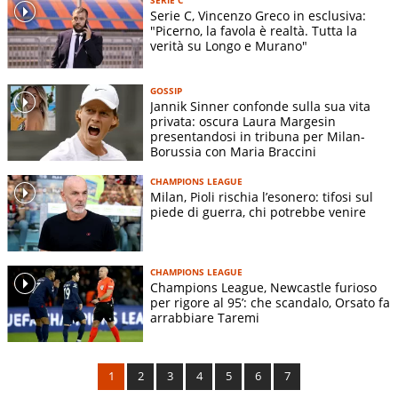
Serie C, Vincenzo Greco in esclusiva:
"Picerno, la favola è realtà. Tutta la
verità su Longo e Murano"
GOSSIP
Jannik Sinner confonde sulla sua vita
privata: oscura Laura Margesin
presentandosi in tribuna per Milan-
Borussia con Maria Braccini
CHAMPIONS LEAGUE
Milan, Pioli rischia l’esonero: tifosi sul
piede di guerra, chi potrebbe venire
CHAMPIONS LEAGUE
Champions League, Newcastle furioso
per rigore al 95’: che scandalo, Orsato fa
arrabbiare Taremi
1
2
3
4
5
6
7