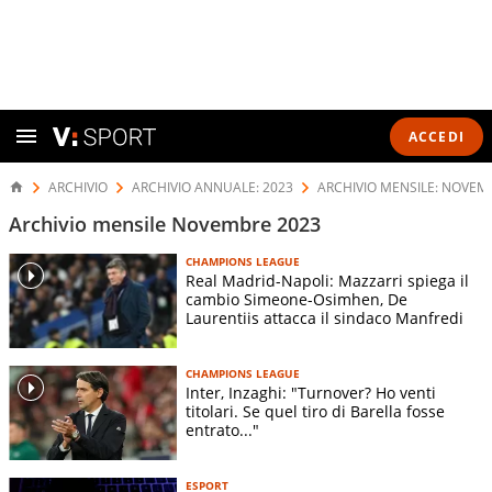
ACCEDI
ARCHIVIO
ARCHIVIO ANNUALE: 2023
ARCHIVIO MENSILE: NOVEM
Archivio mensile Novembre 2023
CHAMPIONS LEAGUE
Real Madrid-Napoli: Mazzarri spiega il
cambio Simeone-Osimhen, De
Laurentiis attacca il sindaco Manfredi
CHAMPIONS LEAGUE
Inter, Inzaghi: "Turnover? Ho venti
titolari. Se quel tiro di Barella fosse
entrato..."
ESPORT