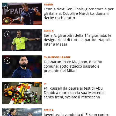
TENNIS
Tennis Next Gen Finals, giornataccia per
gli italiani. Cobolli e Nardi ko, domani
derby rischiatutto
SERIE A
Serie A, gli arbitri della 14a giornata: le
designazioni di tutte le partite. Napoli-
Inter a Massa
CHAMPIONS LEAGUE
Donnarumma e Maignan, destino
comune: sotto attacco passato e
presente del Milan
F1
F1, Russell da paura ai test di Abu
Dhabi: a muro con la sua Mercedes
senza freni, svelato il retroscena
SERIE A
Juventus, la vendetta di Elkann contro