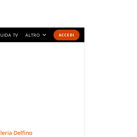
UIDA TV
ALTRO
ACCEDI
CALENDARI E CLASSIFICHE
ALTRI SPORT
MONDIALI 2026
OLIMPIADI
GOSSIP
LIFESTYLE
lleria Delfino