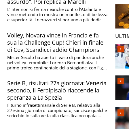
assurdo". Poi replica a Marelli
L’Inter non si ferma neanche contro l’Atalanta e
vince mettendo in mostra un manifesto di bellezza
e superiorità. I nerazzurri si portano a più dodici ...
Volley, Novara vince in Francia e fa
ULTI
sua la Challenge Cup! Chieri in finale
di Cev, Scandicci addio Champions
Mister Secolo ha aperto il vaso di pandora anche
nel volley femminile: Lorenzo Bernardi alza il
primo trofeo continentale della stagione, con l’Igor
...
Serie B, risultati 27a giornata: Venezia
secondo, il Feralpisalò riaccende la
speranza a La Spezia
Il turno infrasettimanale di Serie B, relativo alla
27esima giornata di campionato, sancisce qualche
scricchiolio sulla vetta alla classifica occupata ...