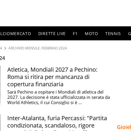
ALCIOMERCATO
DIRETTE LIVE
F1
MOTO
TENNIS
G
24
ARCHIVIO MENSILE: FEBBRAIO 2024
24
Atletica, Mondiali 2027 a Pechino:
Roma si ritira per mancanza di
copertura finanziaria
Sarà Pechino a ospitare i Mondiali di atletica del
2027. La decisione è stata ufficializzata in serata da
World Athletics, il cui Consiglio si è ...
Inter-Atalanta, furia Percassi: "Partita
condizionata, scandaloso, rigore
Gioie