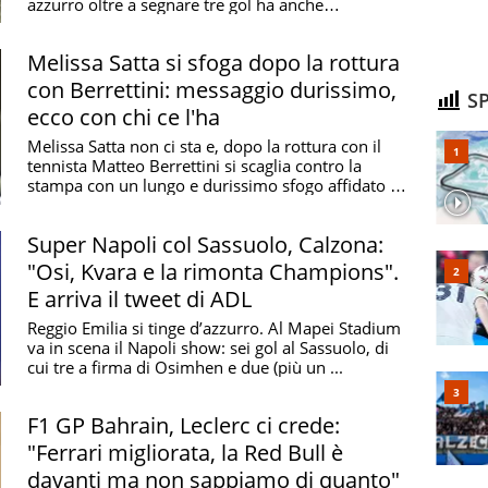
azzurro oltre a segnare tre gol ha anche
collaborato a ...
Melissa Satta si sfoga dopo la rottura
con Berrettini: messaggio durissimo,
SP
ecco con chi ce l'ha
Melissa Satta non ci sta e, dopo la rottura con il
tennista Matteo Berrettini si scaglia contro la
stampa con un lungo e durissimo sfogo affidato ai
...
Super Napoli col Sassuolo, Calzona:
"Osi, Kvara e la rimonta Champions".
E arriva il tweet di ADL
Reggio Emilia si tinge d’azzurro. Al Mapei Stadium
va in scena il Napoli show: sei gol al Sassuolo, di
cui tre a firma di Osimhen e due (più un ...
F1 GP Bahrain, Leclerc ci crede:
"Ferrari migliorata, la Red Bull è
davanti ma non sappiamo di quanto"