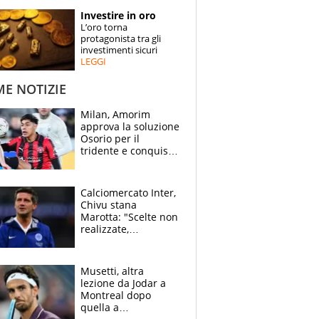
STORIE
Investire in oro
L’oro torna
SPECIALI
protagonista tra gli
investimenti sicuri
LEGGI
ESPERTI
ME NOTIZIE
CONTATTI
Milan, Amorim
approva la soluzione
Osorio per il
tridente e conquista
Jashari: la frecciata
dello svizzero all'ex
Allegri
Calciomercato Inter,
Chivu stana
Marotta: "Scelte non
realizzate,
dobbiamo
completare la
squadra"
Musetti, altra
lezione da Jodar a
Montreal dopo
quella a