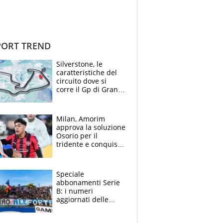
ORT TREND
Silverstone, le
caratteristiche del
circuito dove si
corre il Gp di Gran
Bretagna del
Motomondiale
Milan, Amorim
approva la soluzione
Osorio per il
tridente e conquista
Jashari: la frecciata
dello svizzero all'ex
Allegri
Speciale
abbonamenti Serie
B: i numeri
aggiornati delle
venti squadre
cadette