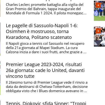
Charles Leclerc promette battaglia alla vigilia del
Gran Premio del Bahrain, tappa inaugurale del
Mondiale di Formula 1 2024. Il pilota monegasco
...
Le pagelle di Sassuolo-Napoli 1-6:
Osimhen è mostruoso, torna
Kvaradona, Politano scatenato
Il Napoli gioca a tennis col Sassuolo nel recupero
della 21a giornata al Mapei Stadium. La cura
Calzona inizia a dare i suoi frutti, anche grazie a un
...
Premier League 2023-2024, risultati
26a giornata: cade lo United, davanti
vincono tutte
Il 26esimo turno di Premier League vede il rinvio a
data da destinarsi di Chelsea-Tottenham, decisione
obbligata visto che i Blues domenica avevano in ...
Tennis, Djokovic sfida Sinner: "Troppi