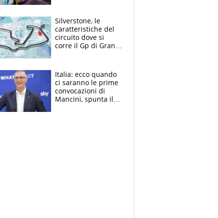
Washington: "Avrei
voluto spaccare
tutto"
Silverstone, le
caratteristiche del
circuito dove si
corre il Gp di Gran
Bretagna del
Motomondiale
Italia: ecco quando
ci saranno le prime
convocazioni di
Mancini, spunta il
nome di Bergomi