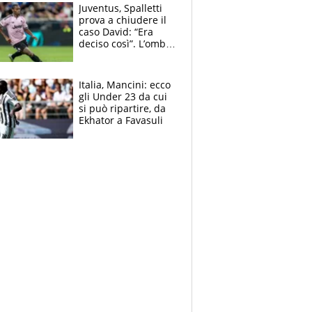
Juventus, Spalletti
prova a chiudere il
caso David: “Era
deciso così”. L’ombra
di Zirkzee e la
sentenza dei tifosi
Italia, Mancini: ecco
gli Under 23 da cui
si può ripartire, da
Ekhator a Favasuli